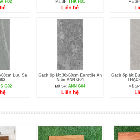
V H02
THK H01
Mã SP:
Mã SP
 hệ
Liên hệ
Li
0x60cm Lưu Sa
Gạch ốp lát 30x60cm Eurotile An
Gạch ốp lát E
G02
Niên ANN G04
THẠCH
S G02
ANN G04
Mã SP:
Mã SP
 hệ
Liên hệ
Li