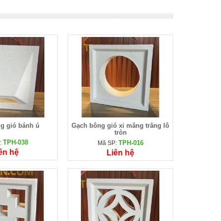
g cỏ 8 lỗ trơn
Gạch bông gió Windows
Gạch 
VTG-8LT
TPH-025
:
Mã SP:
Mã
ên hệ
Liên hệ
g gió bánh ú
Gạch bông gió xi măng trắng lỗ
tròn
TPH-038
:
TPH-016
Mã SP:
ên hệ
Liên hệ