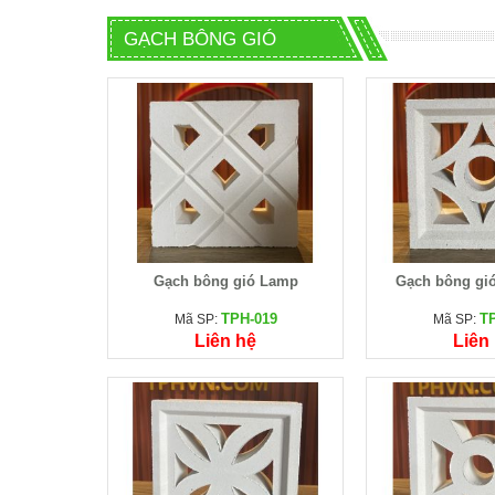
7%
OFF
GẠCH BÔNG GIÓ
ng mờ
Gạch kính indo vân mờ
Đá xanh T
TM
GKVM
Mã SP:
Mã S
43.000 đ
Liên
.000 đ
46.000 đ
Gạch bông gió Lamp
Gạch bông gió
TPH-019
T
Mã SP:
Mã SP:
Liên hệ
Liên