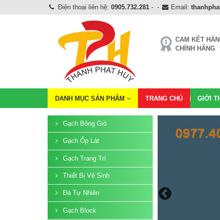
Điện thoại liên hệ:
0905.732.281
-
-
Email:
thanhph
CAM KẾT HÀ
CHÍNH HÃNG
DANH MỤC SẢN PHẨM
TRANG CHỦ
GIỚI T
Gạch Bông Gió
Gạch Ốp Lát
Gạch Trang Trí
Thiết Bị Vệ Sinh
Đá Tự Nhiên
Gạch Block