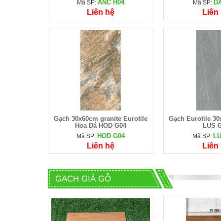
ANC H04
DA
Mã SP:
Mã SP:
Liên hệ
Liên
Gạch 30x60cm granite Eurotile
Gạch Eurotile 3
Hoa Đá HOD G04
LUS 
HOD G04
LU
Mã SP:
Mã SP:
Liên hệ
Liên
GẠCH GIẢ GỖ