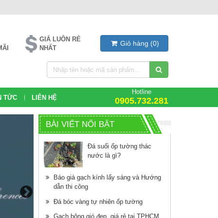
GIÁ LUÔN RẺ
Giỏ hàng
(
0
)
MÃI
NHẤT
Hotline
N TỨC
LIÊN HỆ
0905.732.281
BÀI VIẾT NỔI BẬT
Đá suối ốp tường thác
nước là gì?
Báo giá gạch kính lấy sáng và Hướng
dẫn thi công
Đá bóc vàng tự nhiên ốp tường
Gạch bông gió đẹp, giá rẻ tại TPHCM