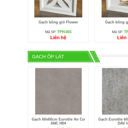
Gạch bông gió Flower
Gạch bông 
TPH-001
T
Mã SP:
Mã SP:
Liên hệ
Liên
GẠCH ỐP LÁT
Gạch 60x60cm Eurotile An Cư
Gạch Eurotile 6
ANC H04
DAV 