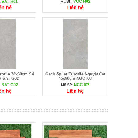
SAT H01
VOC H02
:
Mã SP:
ên hệ
Liên hệ
urotile 30x60cm SA
Gạch ốp lát Eurotile Nguyệt Cát
 SAT G02
45x90cm NGC I03
SAT G02
NGC I03
:
Mã SP:
ên hệ
Liên hệ