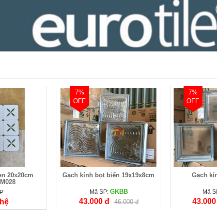
7%
7%
OFF
OFF
en 20x20cm
Gạch kính bọt biển 19x19x8cm
Gạch kí
M028
GKBB
Mã SP:
Mã S
P:
43.000 đ
43.000
 hệ
46.000 đ