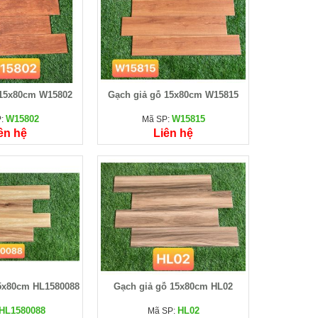
 15x80cm W15802
Gạch giả gỗ 15x80cm W15815
W15802
W15815
P:
Mã SP:
ên hệ
Liên hệ
5x80cm HL1580088
Gạch giả gỗ 15x80cm HL02
HL1580088
HL02
Mã SP: