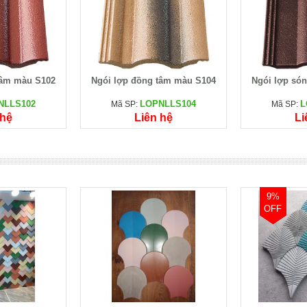
tâm màu S102
Ngói lợp đồng tâm màu S104
Ngói lợp só
NLLS102
LOPNLLS104
L
Mã SP:
Mã SP:
 hệ
Liên hệ
Li
9%
OFF