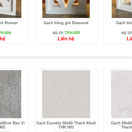
gió Roman
Gạch bông gió Diamond
Gạch bô
PH-004
TPH-005
Mã SP:
Mã SP
 hệ
Liên hệ
Li
0x60cm Đan Vi
Gạch Eurotile 60x60 Thạch Khuê
Gạch 60x60
H02
THK H01
Thạch