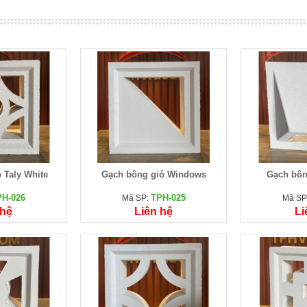
hanh Hóa
Gạch bông gió Taly White
Gạch trồn
TPH-026
P:
Mã SP:
Mã SP
 hệ
Liên hệ
Li
 Taly White
Gạch bông gió Windows
Gạch bôn
PH-026
TPH-025
Mã SP:
Mã SP
 hệ
Liên hệ
Li