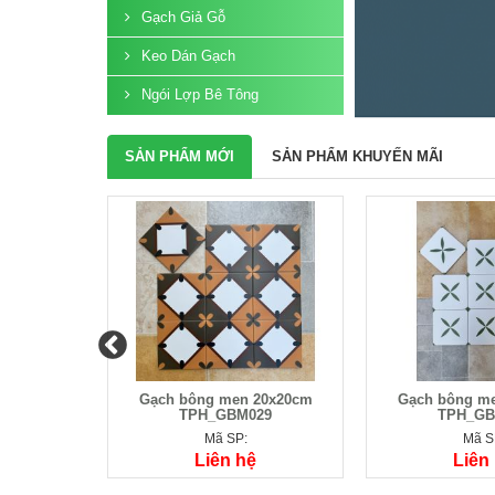
Gạch Giả Gỗ
Keo Dán Gạch
Ngói Lợp Bê Tông
SẢN PHẨM MỚI
SẢN PHẨM KHUYẾN MÃI
20x20cm
Gạch bông men 20x20cm
Gạch bông m
30
TPH_GBM029
TPH_GB
Mã SP:
Mã S
Liên hệ
Liên