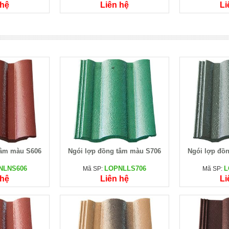
 hệ
Liên hệ
Li
tâm màu S606
Ngói lợp đồng tâm màu S706
Ngói lợp đồ
NLNS606
LOPNLLS706
L
Mã SP:
Mã SP:
 hệ
Liên hệ
Li