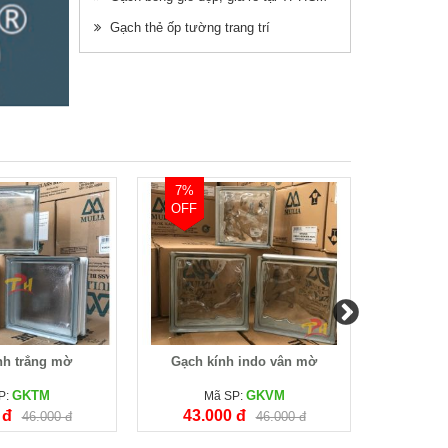
Gạch thẻ ốp tường trang trí
7%
OFF
nh trắng mờ
Gạch kính indo vân mờ
Gạch mo
GKTM
GKVM
P:
Mã SP:
Mã
 đ
43.000 đ
46.000 đ
46.000 đ