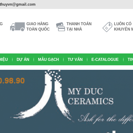
athuyvn@gmail.com
NG
GIAO HÀNG
THANH TOÁN
LUÔN CÓ
TOÀN QUỐC
TẠI NHÀ
KHUYẾN 
HIỆU
DỰ ÁN
MẪU GẠCH
TƯ VẤN
E-CATALOGUE
TI