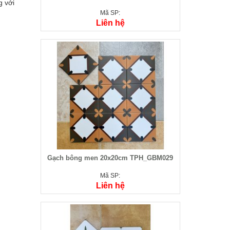
g với
Mã SP:
Liên hệ
Gạch bông men 20x20cm TPH_GBM029
Mã SP:
Liên hệ