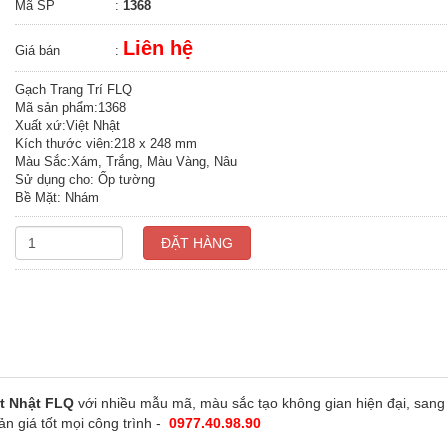
Mã SP
:
1368
Liên hệ
Giá bán
:
Gạch Trang Trí FLQ
Mã sản phẩm:1368
Xuất xứ:Việt Nhật
Kích thước viên:218 x 248 mm
Màu Sắc:Xám, Trắng, Màu Vàng, Nâu
Sử dụng cho: Ốp tường
Bề Mặt: Nhám
ĐẶT HÀNG
ệt Nhật
FLQ
với nhiều mẫu mã, màu sắc tạo không gian hiện đại, sang 
ản giá tốt mọi công trình -
0977.40.98.90