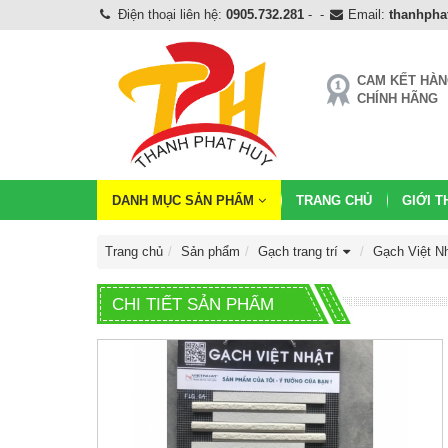
Điện thoại liên hệ:
0905.732.281
-
-
Email:
thanhph
CAM KẾT HÀ
CHÍNH HÃNG
DANH MỤC SẢN PHẨM
TRANG CHỦ
GIỚI T
Trang chủ
Sản phẩm
Gạch trang trí
Gạch Việt N
CHI TIẾT SẢN PHẨM