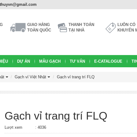
athuyvn@gmail.com
NG
GIAO HÀNG
THANH TOÁN
LUÔN CÓ
TOÀN QUỐC
TẠI NHÀ
KHUYẾN 
HIỆU
DỰ ÁN
MẪU GẠCH
TƯ VẤN
E-CATALOGUE
TI
hật
Gạch vỉ Việt Nhật
Gạch vỉ trang trí FLQ
Gạch vỉ trang trí FLQ
Lượt xem
: 4036