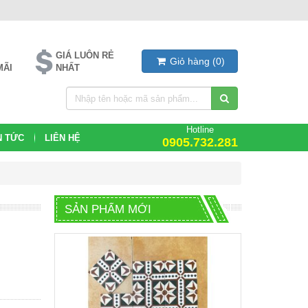
GIÁ LUÔN RẺ
Giỏ hàng
(
0
)
MÃI
NHẤT
Hotline
N TỨC
LIÊN HỆ
0905.732.281
SẢN PHẨM MỚI