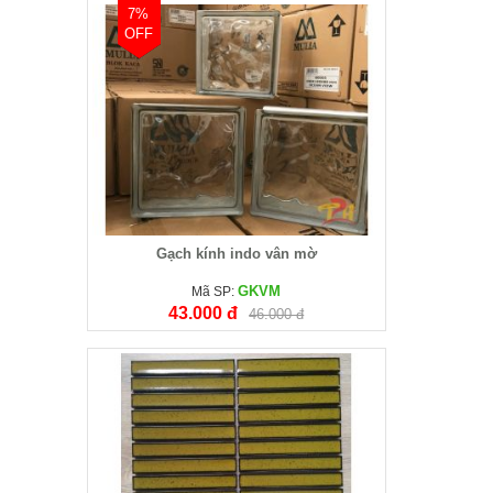
7%
OFF
Gạch kính indo vân mờ
GKVM
Mã SP:
43.000 đ
46.000 đ