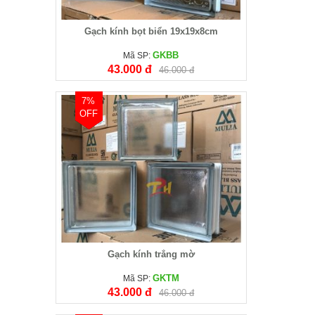
Gạch kính bọt biển 19x19x8cm
GKBB
Mã SP:
43.000 đ
46.000 đ
7%
OFF
Gạch kính trắng mờ
GKTM
Mã SP:
43.000 đ
46.000 đ