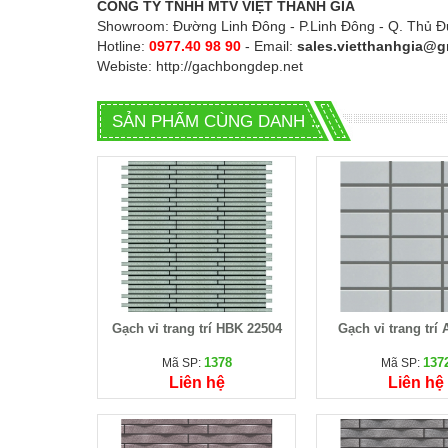
CÔNG TY TNHH MTV VIỆT THANH GIA
Showroom: Đường Linh Đông - P.Linh Đông - Q. Thủ 
Hotline:
0977.40 98 90
- Email:
sales.vietthanhgia@g
Webiste:
http://gachbongdep.net
SẢN PHẨM CÙNG DANH MỤC
Gạch vỉ trang trí HBK 22504
Gạch vỉ trang trí
1378
137
Mã SP:
Mã SP:
Liên hệ
Liên hệ