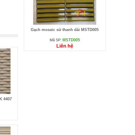
Gạch mosaic sứ thanh dài MSTD005
MSTD005
Mã SP:
Liên hệ
LK 4407