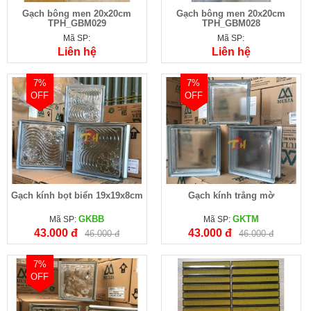
Gạch bông men 20x20cm
Gạch bông men 20x20cm
TPH_GBM029
TPH_GBM028
Mã SP:
Mã SP:
Liên hệ
Liên hệ
7%
7%
OFF
OFF
Gạch kính bọt biển 19x19x8cm
Gạch kính trắng mờ
GKBB
GKTM
Mã SP:
Mã SP:
43.000 đ
43.000 đ
46.000 đ
46.000 đ
7%
OFF