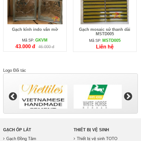
Gạch kính indo vân mờ
Gạch mosaic sứ thanh dài
MSTD005
GKVM
Mã SP:
MSTD005
Mã SP:
43.000 đ
Liên hệ
46.000 đ
Logo Đối tác
GẠCH ỐP LÁT
THIẾT BỊ VỆ SINH
Gạch Đồng Tâm
Thiết bị vệ sinh TOTO