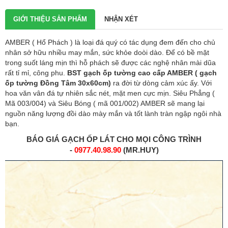
GIỚI THIỆU SẢN PHẨM
NHẬN XÉT
AMBER ( Hổ Phách ) là loại đá quý có tác dụng đem đến cho chủ
nhân sở hữu nhiều may mắn, sức khỏe doòi dào. Để có bề mặt
trong suốt láng mịn thì hỗ phách sẽ được các nghệ nhân mài dũa
rất tỉ mỉ, công phu.
BST gạch ốp tường cao cấp AMBER (
gạch
ốp tường Đồng Tâm 30x60cm
)
ra đời từ dòng cảm xúc ấy. Với
hoa văn vân đá tự nhiên sắc nét, mặt men cực mịn. Siêu Phẳng (
Mã 003/004) và Siêu Bóng ( mã 001/002) AMBER sẽ mang lại
nguồn năng lượng đồi dào mày mắn và tốt lành tràn ngập ngôi nhà
bạn.
BÁO GIÁ
GẠCH ỐP LÁT
CHO MỌI CÔNG TRÌNH
-
0977.40.98.90
(MR.HUY)