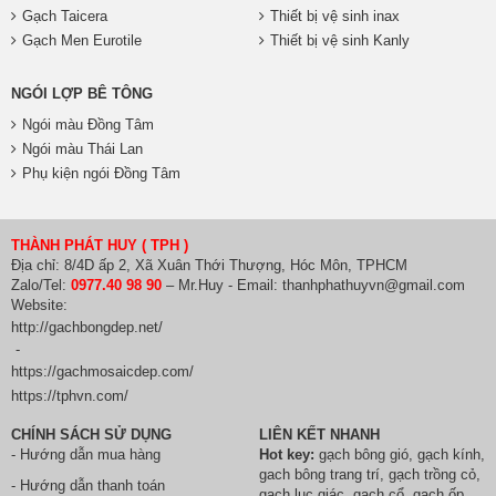
Gạch Taicera
Thiết bị vệ sinh inax
Gạch Men Eurotile
Thiết bị vệ sinh Kanly
NGÓI LỢP BÊ TÔNG
Ngói màu Đồng Tâm
Ngói màu Thái Lan
Phụ kiện ngói Đồng Tâm
THÀNH PHÁT HUY ( TPH )
Địa chỉ: 8/4D ấp 2, Xã Xuân Thới Thượng, Hóc Môn, TPHCM
Zalo/Tel:
0977.40 98 90
– Mr.Huy - Email: thanhphathuyvn@gmail.com
Website:
http://gachbongdep.net/
-
https://gachmosaicdep.com/
https://tphvn.com/
CHÍNH SÁCH SỬ DỤNG
LIÊN KẾT NHANH
- Hướng dẫn mua hàng
Hot key:
gạch bông gió
,
gạch kính
,
gach bông trang trí
,
gạch trồng cỏ
,
- Hướng dẫn thanh toán
gạch lục giác
,
gạch cổ
,
gạch ốp