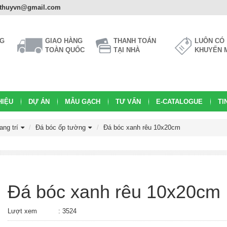
athuyvn@gmail.com
NG
GIAO HÀNG
THANH TOÁN
LUÔN CÓ
TOÀN QUỐC
TẠI NHÀ
KHUYẾN 
HIỆU
DỰ ÁN
MẪU GẠCH
TƯ VẤN
E-CATALOGUE
TI
ang trí
Đá bóc ốp tường
Đá bóc xanh rêu 10x20cm
Đá bóc xanh rêu 10x20cm
Lượt xem
: 3524