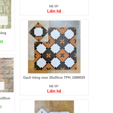
Mã SP:
Liên hệ
vàng
02
Gạch bông men 20x20cm TPH_GBM029
Mã SP:
Liên hệ
5x20cm
1