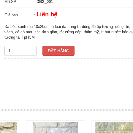
Mã SP
:
DBX_001
Liên hệ
Giá bán
:
Đá bóc xanh rêu 10x20cm là loại đá trang trí dùng để ốp tường, cổng, trụ, 
vách, đá có màu sắc đơn giản, rất cứng cáp, thẩm mỹ, ít hút nước báo gi
tường tại TpHCM
ĐẶT HÀNG