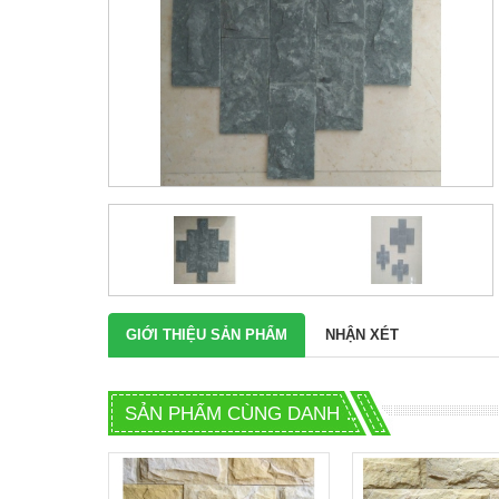
GIỚI THIỆU SẢN PHẨM
NHẬN XÉT
SẢN PHẨM CÙNG DANH MỤC