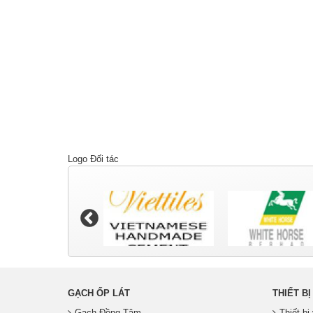
Logo Đối tác
GẠCH ỐP LÁT
THIẾT BỊ
Gạch Đồng Tâm
Thiết b