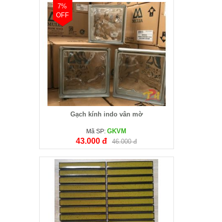
7%
OFF
Gạch kính indo vân mờ
GKVM
Mã SP:
43.000 đ
46.000 đ