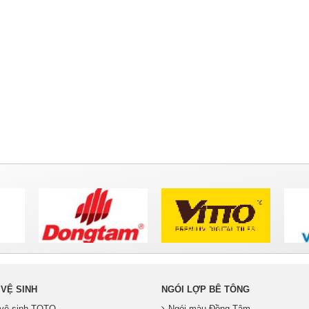
 VỆ SINH
NGÓI LỢP BÊ TÔNG
ị vệ sinh TOTO
Ngói màu Đồng Tâm