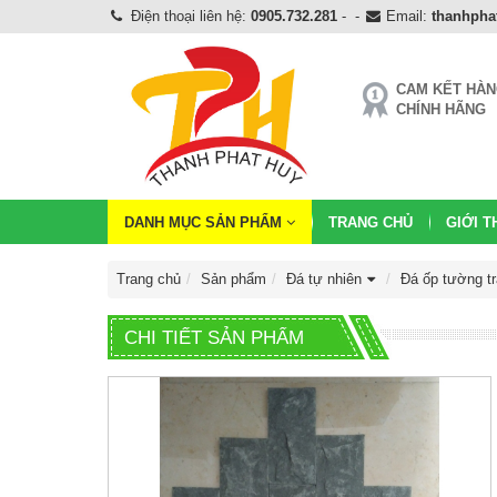
Điện thoại liên hệ:
0905.732.281
-
-
Email:
thanhph
CAM KẾT HÀ
CHÍNH HÃNG
DANH MỤC SẢN PHẨM
TRANG CHỦ
GIỚI T
Trang chủ
Sản phẩm
Đá tự nhiên
Đá ốp tường tr
CHI TIẾT SẢN PHẨM