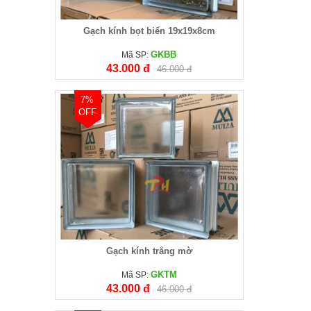
Gạch kính bọt biển 19x19x8cm
GKBB
Mã SP:
43.000 đ
46.000 đ
7%
OFF
Gạch kính trắng mờ
GKTM
Mã SP:
43.000 đ
46.000 đ