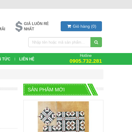
GIÁ LUÔN RẺ
Giỏ hàng
(
0
)
MÃI
NHẤT
Hotline
N TỨC
LIÊN HỆ
0905.732.281
SẢN PHẨM MỚI