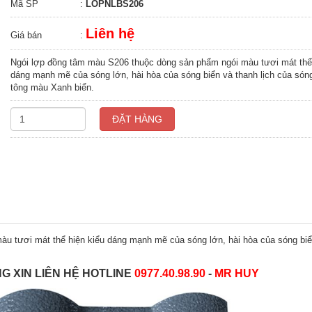
Mã SP
:
LOPNLBS206
Liên hệ
Giá bán
:
Ngói lợp đồng tâm màu S206 thuộc dòng sản phẩm ngói màu tươi mát thể 
dáng mạnh mẽ của sóng lớn, hài hòa của sóng biển và thanh lịch của són
tông màu Xanh biển.
ĐẶT HÀNG
u tươi mát thể hiện kiểu dáng mạnh mẽ của sóng lớn, hài hòa của sóng bi
NG XIN LIÊN HỆ HOTLINE
0977.40.98.90
-
MR HUY