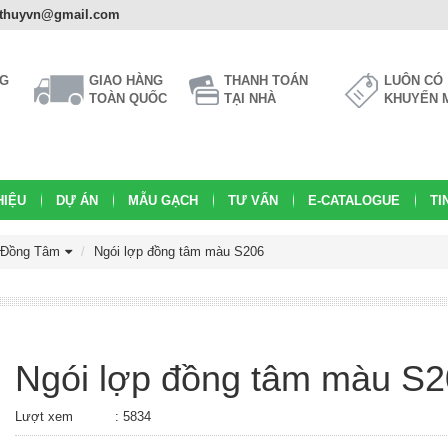
athuyvn@gmail.com
NG
GIAO HÀNG
THANH TOÁN
LUÔN CÓ
TOÀN QUỐC
TẠI NHÀ
KHUYẾN 
HIỆU
DỰ ÁN
MẪU GẠCH
TƯ VẤN
E-CATALOGUE
TI
 Đồng Tâm
Ngói lợp đồng tâm màu S206
Ngói lợp đồng tâm màu S
Lượt xem
: 5834