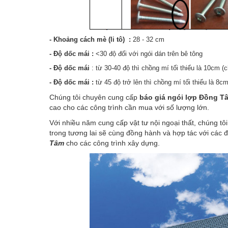
- Khoảng cách mè (li tô) :
28 - 32 cm
- Độ dốc mái :
<30 độ đối với ngói dán trên bê tông
- Độ dốc mái
: từ 30-40 độ thì chồng mí tối thiểu là 10cm
- Độ dốc mái :
từ 45 độ trở lên thì chồng mí tối thiểu là 8cm
Chúng tôi chuyên cung cấp
báo giá ngói lợp Đồng T
cao cho các công trình cần mua với số lượng lớn.
Với nhiều năm cung cấp vật tư nội ngoại thất, chúng tôi
trong tương lai sẽ cùng đồng hành và hợp tác với các đ
Tâm
cho các công trình xây dựng.