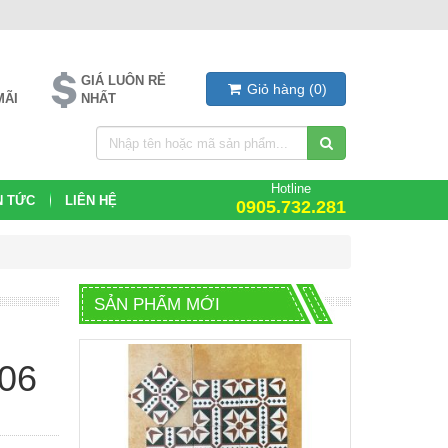
GIÁ LUÔN RẺ
Giỏ hàng
(
0
)
MÃI
NHẤT
Hotline
N TỨC
LIÊN HỆ
0905.732.281
SẢN PHẨM MỚI
206