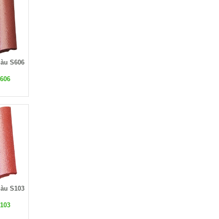
màu S606
606
màu S103
103