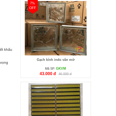
7%
OFF
iết khấu
Gạch kính indo vân mờ
 vọng
GKVM
Mã SP:
43.000 đ
46.000 đ