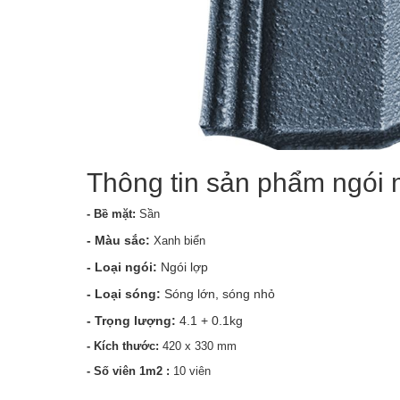
Thông tin sản phẩm ngói
- Bề mặt:
Sần
- Màu sắc:
Xanh biển
- Loại ngói:
Ngói lợp
- Loại sóng:
Sóng lớn, sóng nhỏ
- Trọng lượng:
4.1 + 0.1kg
- Kích thước:
420 x 330 mm
- Số viên 1m2 :
10 viên