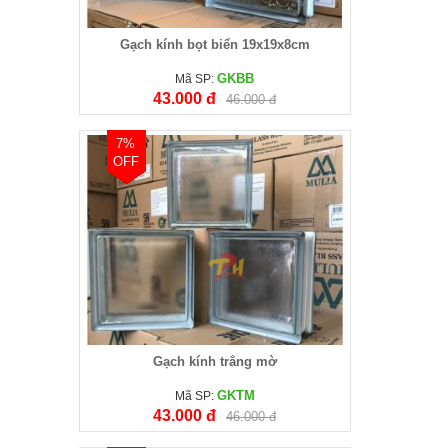
Gạch kính bọt biển 19x19x8cm
GKBB
Mã SP:
43.000 đ
46.000 đ
7%
OFF
Gạch kính trắng mờ
GKTM
Mã SP:
43.000 đ
46.000 đ