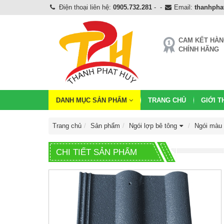
Điện thoại liên hệ:
0905.732.281
-
-
Email:
thanhph
CAM KẾT HÀ
CHÍNH HÃNG
DANH MỤC SẢN PHẨM
TRANG CHỦ
GIỚI T
Trang chủ
Sản phẩm
Ngói lợp bê tông
Ngói màu
CHI TIẾT SẢN PHẨM