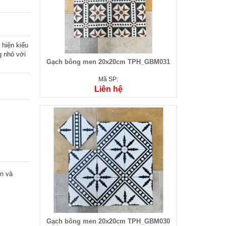
hiện kiểu
g nhỏ với
Gạch bông men 20x20cm TPH_GBM031
Mã SP:
Liên hệ
ển và
Gạch bông men 20x20cm TPH_GBM030