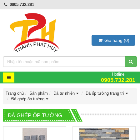
0905.732.281
-
Giỏ hàng
(
0
)
Hotline
0905.732.281
Trang chủ
Sản phẩm
Đá tự nhiên
Đá ốp tường trang trí
Đá ghép ốp tường
ĐÁ GHÉP ỐP TƯỜNG