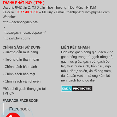
THÀNH PHÁT HUY ( TPH )
Địa chỉ: 8/4D ấp 2, Xã Xuân Thới Thượng, Hóc Môn, TPHCM
Zalo/Tel:
0977.40 98 90
– Mr.Huy - Email: thanhphathuyvn@gmail.com
Website:
http://gachbongdep.net/
-
https://gachmosaicdep.com/
https://tphvn.com/
CHÍNH SÁCH SỬ DỤNG
LIÊN KẾT NHANH
- Hướng dẫn mua hàng
Hot key:
gạch bông gió
,
gạch kính
,
gach bông trang trí
,
gạch trồng cỏ
,
- Hướng dẫn thanh toán
gạch lục giác
,
gạch cổ
,
gạch ốp
lát
,
thiết bị vệ sinh
, bồn cầu,
ngói
- Chính sách bảo hành
màu
,
đá tự nhiên
,
đá tổ ong xám
,
- Chính sách bảo mật
đá lát sân vườn
,
đá ong xám lát
nền
, gạch bông cổ điển
- Chính sách vận chuyển
Phân phối
gach thong gio
tại
TPHCM
FANPAGE FACEBOOK
Facebook