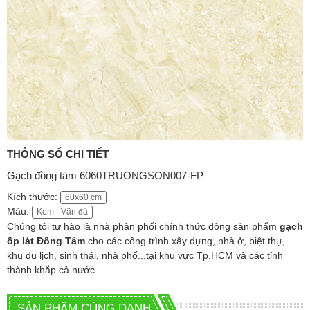
THÔNG SỐ CHI TIẾT
Gạch đồng tâm 6060TRUONGSON007-FP
Kích thước:
60x60 cm
Màu:
Kem - Vân đá
Chúng tôi
tự hào là nhà phân phối chính thức dòng sản phẩm
gạch
ốp lát Đồng Tâm
cho các công trình xây dựng, nhà ở, biệt thự,
khu du lịch, sinh thái, nhà phố...tại khu vực Tp.HCM và các tỉnh
thành khắp cả nước.
SẢN PHẨM CÙNG DANH MỤC