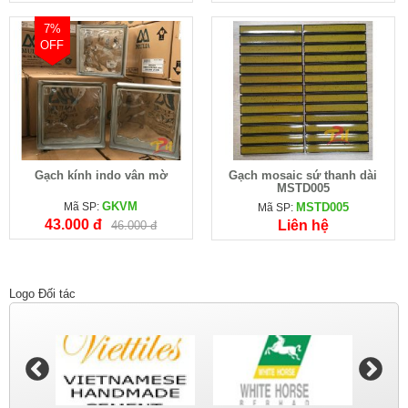
7%
OFF
Gạch kính indo vân mờ
Gạch mosaic sứ thanh dài
MSTD005
GKVM
Mã SP:
MSTD005
Mã SP:
43.000 đ
Liên hệ
46.000 đ
Logo Đối tác