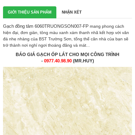
GIỚI THIỆU SẢN PHẨM
NHẬN XÉT
Gạch đồng tâm 6060TRUONGSON007-FP
mang phong cách
hiện đại, đơn giản, tông màu xanh xám thanh nhã kết hợp với vân
đá nhẹ nhàng của BST Trường Sơn, tổng thể căn nhà của bạn sẽ
trở thành nơi nghỉ ngơi thoáng đãng và mát...
BÁO GIÁ
GẠCH ỐP LÁT
CHO MỌI CÔNG TRÌNH
-
0977.40.98.90
(MR.HUY)