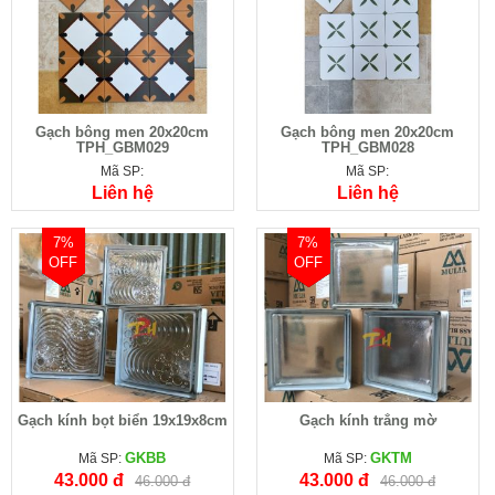
Gạch bông men 20x20cm
Gạch bông men 20x20cm
TPH_GBM029
TPH_GBM028
Mã SP:
Mã SP:
Liên hệ
Liên hệ
7%
7%
OFF
OFF
Gạch kính bọt biển 19x19x8cm
Gạch kính trắng mờ
GKBB
GKTM
Mã SP:
Mã SP:
43.000 đ
43.000 đ
46.000 đ
46.000 đ