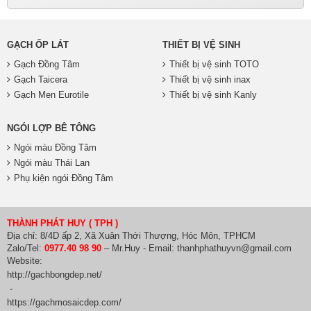
GẠCH ỐP LÁT
THIẾT BỊ VỆ SINH
Gạch Đồng Tâm
Thiết bị vệ sinh TOTO
Gạch Taicera
Thiết bị vệ sinh inax
Gạch Men Eurotile
Thiết bị vệ sinh Kanly
NGÓI LỢP BÊ TÔNG
Ngói màu Đồng Tâm
Ngói màu Thái Lan
Phụ kiện ngói Đồng Tâm
THÀNH PHÁT HUY ( TPH )
Địa chỉ: 8/4D ấp 2, Xã Xuân Thới Thượng, Hóc Môn, TPHCM
Zalo/Tel:
0977.40 98 90
– Mr.Huy - Email: thanhphathuyvn@gmail.com
Website:
http://gachbongdep.net/
-
https://gachmosaicdep.com/