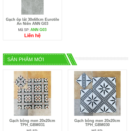
Gạch ốp lát 30x60cm Eurotile
An Niên ANN G03
ANN G03
Mã SP:
Liên hệ
SẢN PHẨM MỚI
Gạch bông men 20x20cm
Gạch bông men 20x20cm
TPH_GBM031
TPH_GBM030
Mã SP:
Mã SP: