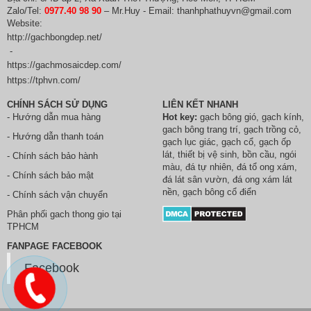
Zalo/Tel:
0977.40 98 90
– Mr.Huy - Email: thanhphathuyvn@gmail.com
Website:
http://gachbongdep.net/
-
https://gachmosaicdep.com/
https://tphvn.com/
CHÍNH SÁCH SỬ DỤNG
LIÊN KẾT NHANH
- Hướng dẫn mua hàng
Hot key:
gạch bông gió
,
gạch kính
,
gach bông trang trí
,
gạch trồng cỏ
,
- Hướng dẫn thanh toán
gạch lục giác
,
gạch cổ
,
gạch ốp
lát
,
thiết bị vệ sinh
, bồn cầu,
ngói
- Chính sách bảo hành
màu
,
đá tự nhiên
,
đá tổ ong xám
,
- Chính sách bảo mật
đá lát sân vườn
,
đá ong xám lát
nền
, gạch bông cổ điển
- Chính sách vận chuyển
Phân phối
gach thong gio
tại
TPHCM
FANPAGE FACEBOOK
Facebook