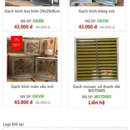
Gạch kính bọt biển 19x19x8cm
Gạch kính trắng mờ
GKBB
GKTM
Mã SP:
Mã SP:
43.000 đ
43.000 đ
46.000 đ
46.000 đ
7%
OFF
Gạch kính indo vân mờ
Gạch mosaic sứ thanh dài
MSTD005
GKVM
Mã SP:
MSTD005
Mã SP:
43.000 đ
Liên hệ
46.000 đ
Logo Đối tác