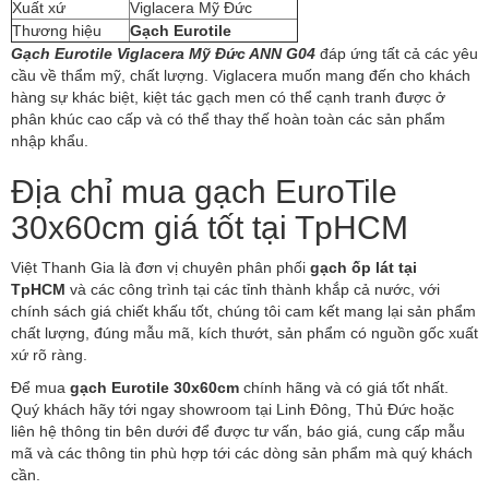
Xuất xứ
Viglacera Mỹ Đức
Thương hiệu
Gạch Eurotile
Gạch Eurotile Viglacera Mỹ Đức ANN G04
đáp ứng tất cả các yêu
cầu về thẩm mỹ, chất lượng. Viglacera muốn mang đến cho khách
hàng sự khác biệt, kiệt tác gạch men có thể cạnh tranh được ở
phân khúc cao cấp và có thể thay thế hoàn toàn các sản phẩm
nhập khẩu.
Địa chỉ mua gạch EuroTile
30x60cm giá tốt tại TpHCM
Việt Thanh Gia là đơn vị chuyên phân phối
gạch ốp lát tại
TpHCM
và các công trình tại các tỉnh thành khắp cả nước, với
chính sách giá chiết khấu tốt, chúng tôi cam kết mang lại sản phẩm
chất lượng, đúng mẫu mã, kích thướt, sản phẩm có nguồn gốc xuất
xứ rõ ràng.
Để mua
gạch Eurotile 30x60cm
chính hãng và có giá tốt nhất.
Quý khách hãy tới ngay showroom tại Linh Đông, Thủ Đức hoặc
liên hệ thông tin bên dưới để được tư vấn, báo giá, cung cấp mẫu
mã và các thông tin phù hợp tới các dòng sản phẩm mà quý khách
cần.