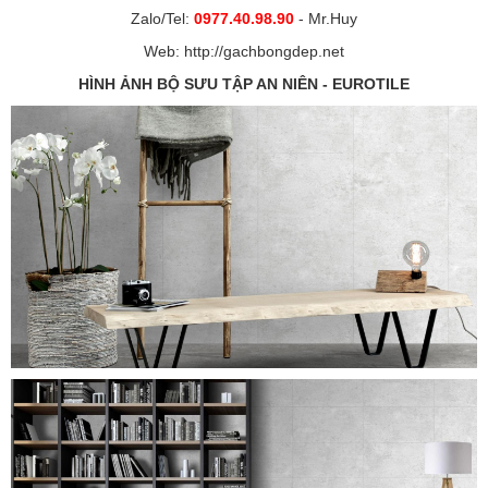
Zalo/Tel:
0977.40.98.90
- Mr.Huy
Web:
http://gachbongdep.net
HÌNH ẢNH BỘ SƯU TẬP AN NIÊN - EUROTILE