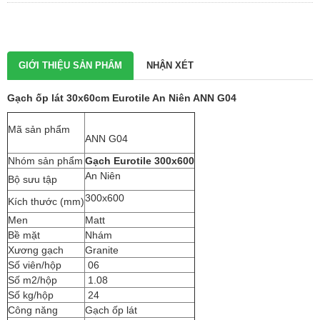
GIỚI THIỆU SẢN PHẨM
NHẬN XÉT
Gạch ốp lát 30x60cm Eurotile An Niên ANN G04
Mã sản phẩm
ANN G04
Nhóm sản phẩm
Gạch Eurotile 300x600
An Niên
Bộ sưu tập
300x600
Kích thước (mm)
Men
Matt
Bề mặt
Nhám
Xương gạch
Granite
Số viên/hộp
06
Số m2/hộp
1.08
Số kg/hộp
24
Công năng
Gạch ốp lát