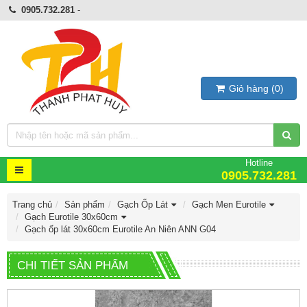
0905.732.281
-
Giỏ hàng
(
0
)
Hotline
0905.732.281
Trang chủ
Sản phẩm
Gạch Ốp Lát
Gạch Men Eurotile
Gạch Eurotile 30x60cm
Gạch ốp lát 30x60cm Eurotile An Niên ANN G04
CHI TIẾT SẢN PHẨM