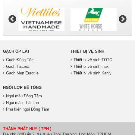
GẠCH ỐP LÁT
THIẾT BỊ VỆ SINH
Gạch Đồng Tâm
Thiết bị vệ sinh TOTO
Gạch Taicera
Thiết bị vệ sinh inax
Gạch Men Eurotile
Thiết bị vệ sinh Kanly
NGÓI LỢP BÊ TÔNG
Ngói màu Đồng Tâm
Ngói màu Thái Lan
Phụ kiện ngói Đồng Tâm
THÀNH PHÁT HUY ( TPH )
Địa chỉ: 8/4D ấp 2, Xã Xuân Thới Thượng, Hóc Môn, TPHCM