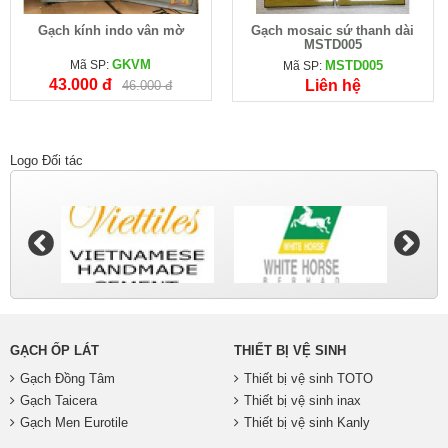
Gạch kính indo vân mờ
Gạch mosaic sứ thanh dài
MSTD005
GKVM
Mã SP:
MSTD005
Mã SP:
43.000 đ
Liên hệ
46.000 đ
Logo Đối tác
GẠCH ỐP LÁT
THIẾT BỊ VỆ SINH
Gạch Đồng Tâm
Thiết bị vệ sinh TOTO
Gạch Taicera
Thiết bị vệ sinh inax
Gạch Men Eurotile
Thiết bị vệ sinh Kanly