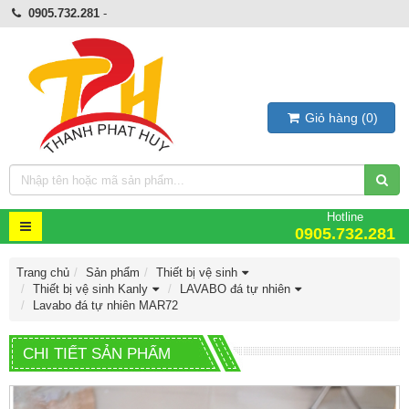
0905.732.281
-
Giỏ hàng
(
0
)
Hotline
0905.732.281
Trang chủ
Sản phẩm
Thiết bị vệ sinh
Thiết bị vệ sinh Kanly
LAVABO đá tự nhiên
Lavabo đá tự nhiên MAR72
CHI TIẾT SẢN PHẨM