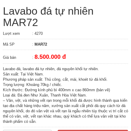
Lavabo đá tự nhiên
MAR72
Lượt xem
: 4270
Mã SP
:
MAR72
8.500.000 đ
Giá bán
:
Lavabo đá, lavabo đá tự nhiên, đá nguyên khối tự nhiên.
Sản xuất: Tại Việt Nam.
Phương pháp sản xuất: Thủ công, cắt, mài, khoét từ đá khối.
Trọng lượng: Khoảng 70kg / chiếc.
Kích thước: Ðường kính phủ bì 400mm x cao 860mm (bản vẽ)
Loại đá: Đá đen Như Xuân, Thanh Hóa Việt Nam.
– Vân, vệt, và những vết rạn trong mỗi khối đá được hình thành qua kiến
tạo địa chất hàng triệu năm, xưởng sản xuất cắt phôi đá quy cách từ đá
nguyên khối, do đó vân vệt và vết rạn là ngẫu nhiên tùy thuộc vị trí cắt có
thể có vân, vệt, vết rạn khác nhau, quý khách có thể lựa vân vệt tại kho
thành phẩm có sẵn.