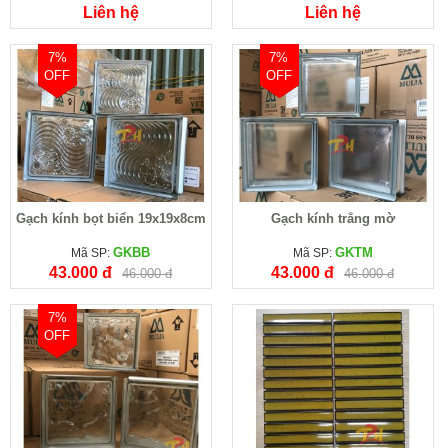
Liên hệ
Liên hệ
7%
7%
OFF
OFF
Gạch kính bọt biển 19x19x8cm
Gạch kính trắng mờ
GKBB
GKTM
Mã SP:
Mã SP:
43.000 đ
43.000 đ
46.000 đ
46.000 đ
7%
OFF