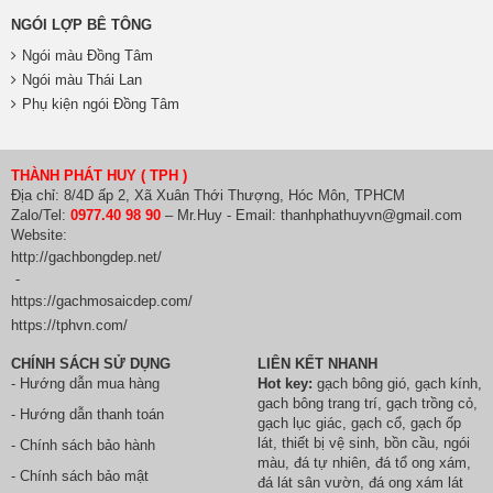
NGÓI LỢP BÊ TÔNG
Ngói màu Đồng Tâm
Ngói màu Thái Lan
Phụ kiện ngói Đồng Tâm
THÀNH PHÁT HUY ( TPH )
Địa chỉ: 8/4D ấp 2, Xã Xuân Thới Thượng, Hóc Môn, TPHCM
Zalo/Tel:
0977.40 98 90
– Mr.Huy - Email: thanhphathuyvn@gmail.com
Website:
http://gachbongdep.net/
-
https://gachmosaicdep.com/
https://tphvn.com/
CHÍNH SÁCH SỬ DỤNG
LIÊN KẾT NHANH
- Hướng dẫn mua hàng
Hot key:
gạch bông gió
,
gạch kính
,
gach bông trang trí
,
gạch trồng cỏ
,
- Hướng dẫn thanh toán
gạch lục giác
,
gạch cổ
,
gạch ốp
lát
,
thiết bị vệ sinh
, bồn cầu,
ngói
- Chính sách bảo hành
màu
,
đá tự nhiên
,
đá tổ ong xám
,
- Chính sách bảo mật
đá lát sân vườn
,
đá ong xám lát