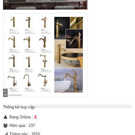
Thống kê truy cập
Đang Online :
2
Hôm qua : 237
Tháng này : 1816