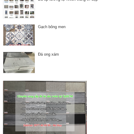
Gạch bông men
Đá ong xám