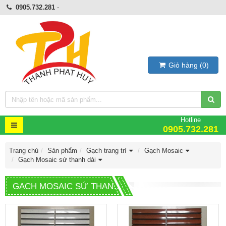
0905.732.281
-
Giỏ hàng
(
0
)
Hotline
0905.732.281
Trang chủ
Sản phẩm
Gạch trang trí
Gạch Mosaic
Gạch Mosaic sứ thanh dài
GẠCH MOSAIC SỨ THANH DÀI