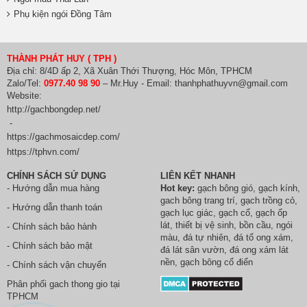
Phụ kiện ngói Đồng Tâm
THÀNH PHÁT HUY ( TPH )
Địa chỉ: 8/4D ấp 2, Xã Xuân Thới Thượng, Hóc Môn, TPHCM
Zalo/Tel:
0977.40 98 90
– Mr.Huy - Email: thanhphathuyvn@gmail.com
Website:
http://gachbongdep.net/
-
https://gachmosaicdep.com/
https://tphvn.com/
CHÍNH SÁCH SỬ DỤNG
LIÊN KẾT NHANH
- Hướng dẫn mua hàng
Hot key:
gạch bông gió
,
gạch kính
,
gach bông trang trí
,
gạch trồng cỏ
,
- Hướng dẫn thanh toán
gạch lục giác
,
gạch cổ
,
gạch ốp
lát
,
thiết bị vệ sinh
, bồn cầu,
ngói
- Chính sách bảo hành
màu
,
đá tự nhiên
,
đá tổ ong xám
,
- Chính sách bảo mật
đá lát sân vườn
,
đá ong xám lát
nền
, gạch bông cổ điển
- Chính sách vận chuyển
Phân phối
gach thong gio
tại
TPHCM