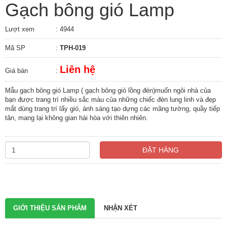
Gạch bông gió Lamp
Lượt xem
: 4944
Mã SP
:
TPH-019
Liên hệ
Giá bán
:
Mẫu gạch bông gió Lamp ( gạch bông gió lồng đèn)muốn ngôi nhà của
bạn được trang trí nhiều sắc màu của những chiếc đèn lung linh và đẹp
mắt dùng trang trí lấy gió, ánh sáng tạo dựng các mãng tường, quầy tiếp
tân, mang lại không gian hài hòa với thiên nhiên.
ĐẶT HÀNG
GIỚI THIỆU SẢN PHẨM
NHẬN XÉT