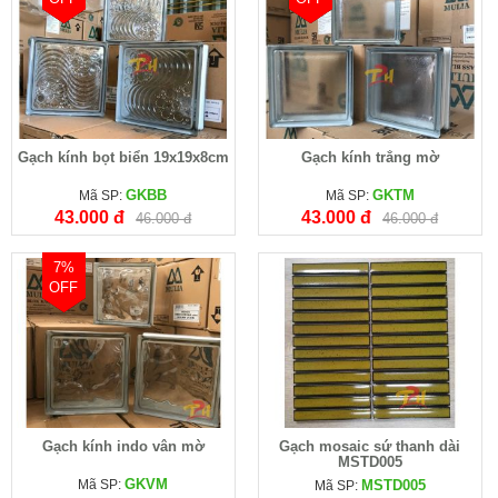
Gạch kính bọt biển 19x19x8cm
Gạch kính trắng mờ
GKBB
GKTM
Mã SP:
Mã SP:
43.000 đ
43.000 đ
46.000 đ
46.000 đ
7%
OFF
Gạch kính indo vân mờ
Gạch mosaic sứ thanh dài
MSTD005
GKVM
Mã SP:
MSTD005
Mã SP: