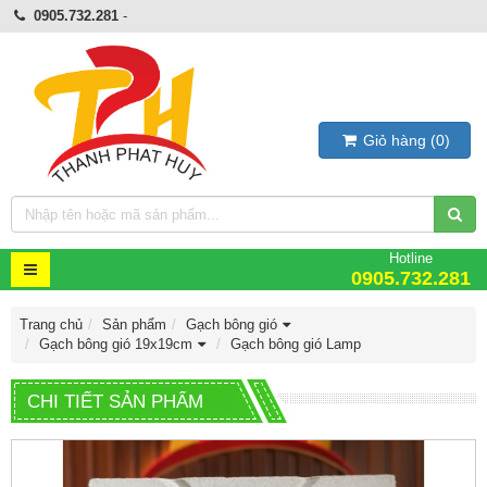
0905.732.281
-
Giỏ hàng
(
0
)
Hotline
0905.732.281
Trang chủ
Sản phẩm
Gạch bông gió
Gạch bông gió 19x19cm
Gạch bông gió Lamp
CHI TIẾT SẢN PHẨM