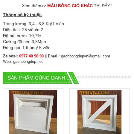
Xem thêm>>
MẪU BÔNG GIÓ KHÁC
TẠI ĐÂY !
Thông số kỹ thuật:
Trọng lượng: 3,4 - 3,8 Kg/1 Viên
Diện tích: 25 viên/m2
Độ hút nước: 10,7%
Cường độ nén 3,8Mpa
Đóng gói: 1 thùng/ 5 viên
Zalo/tel
:
0977.40 98 90
||
Email
: gachbongdepvn@gmail.com
Web:
gachbongdep.net
SẢN PHẨM CÙNG DANH MỤC