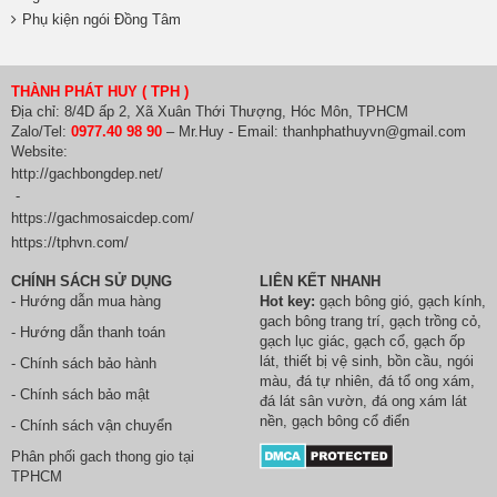
Phụ kiện ngói Đồng Tâm
THÀNH PHÁT HUY ( TPH )
Địa chỉ: 8/4D ấp 2, Xã Xuân Thới Thượng, Hóc Môn, TPHCM
Zalo/Tel:
0977.40 98 90
– Mr.Huy - Email: thanhphathuyvn@gmail.com
Website:
http://gachbongdep.net/
-
https://gachmosaicdep.com/
https://tphvn.com/
CHÍNH SÁCH SỬ DỤNG
LIÊN KẾT NHANH
- Hướng dẫn mua hàng
Hot key:
gạch bông gió
,
gạch kính
,
gach bông trang trí
,
gạch trồng cỏ
,
- Hướng dẫn thanh toán
gạch lục giác
,
gạch cổ
,
gạch ốp
lát
,
thiết bị vệ sinh
, bồn cầu,
ngói
- Chính sách bảo hành
màu
,
đá tự nhiên
,
đá tổ ong xám
,
- Chính sách bảo mật
đá lát sân vườn
,
đá ong xám lát
nền
, gạch bông cổ điển
- Chính sách vận chuyển
Phân phối
gach thong gio
tại
TPHCM