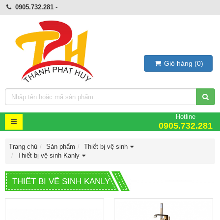
0905.732.281
-
Giỏ hàng
(
0
)
Hotline
0905.732.281
Trang chủ
Sản phẩm
Thiết bị vệ sinh
Thiết bị vệ sinh Kanly
THIẾT BỊ VỆ SINH KANLY