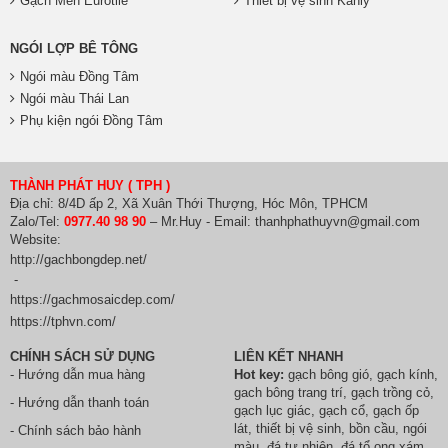
Gạch Men Eurotile
Thiết bị vệ sinh Kanly
NGÓI LỢP BÊ TÔNG
Ngói màu Đồng Tâm
Ngói màu Thái Lan
Phụ kiện ngói Đồng Tâm
THÀNH PHÁT HUY ( TPH )
Địa chỉ: 8/4D ấp 2, Xã Xuân Thới Thượng, Hóc Môn, TPHCM
Zalo/Tel:
0977.40 98 90
– Mr.Huy - Email: thanhphathuyvn@gmail.com
Website:
http://gachbongdep.net/
-
https://gachmosaicdep.com/
https://tphvn.com/
CHÍNH SÁCH SỬ DỤNG
LIÊN KẾT NHANH
- Hướng dẫn mua hàng
Hot key:
gạch bông gió
,
gạch kính
,
gach bông trang trí
,
gạch trồng cỏ
,
- Hướng dẫn thanh toán
gạch lục giác
,
gạch cổ
,
gạch ốp
lát
,
thiết bị vệ sinh
, bồn cầu,
ngói
- Chính sách bảo hành
màu
,
đá tự nhiên
,
đá tổ ong xám
,