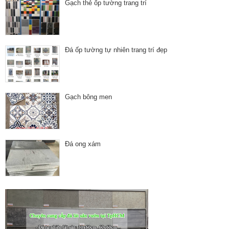
Gạch thẻ ốp tường trang trí
Đá ốp tường tự nhiên trang trí đẹp
Gạch bông men
Đá ong xám