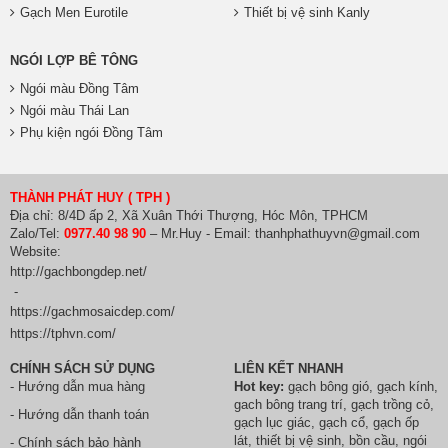
Gạch Men Eurotile
Thiết bị vệ sinh Kanly
NGÓI LỢP BÊ TÔNG
Ngói màu Đồng Tâm
Ngói màu Thái Lan
Phụ kiện ngói Đồng Tâm
THÀNH PHÁT HUY ( TPH )
Địa chỉ: 8/4D ấp 2, Xã Xuân Thới Thượng, Hóc Môn, TPHCM
Zalo/Tel:
0977.40 98 90
– Mr.Huy - Email: thanhphathuyvn@gmail.com
Website:
http://gachbongdep.net/
-
https://gachmosaicdep.com/
https://tphvn.com/
CHÍNH SÁCH SỬ DỤNG
LIÊN KẾT NHANH
- Hướng dẫn mua hàng
Hot key:
gạch bông gió
,
gạch kính
,
gach bông trang trí
,
gạch trồng cỏ
,
- Hướng dẫn thanh toán
gạch lục giác
,
gạch cổ
,
gạch ốp
lát
,
thiết bị vệ sinh
, bồn cầu,
ngói
- Chính sách bảo hành