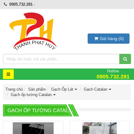
0905.732.281
-
Giỏ hàng
(
0
)
Hotline
0905.732.281
Trang chủ
Sản phẩm
Gạch Ốp Lát
Gạch Catalan
Gạch ốp tường Catalan
GẠCH ỐP TƯỜNG CATALAN