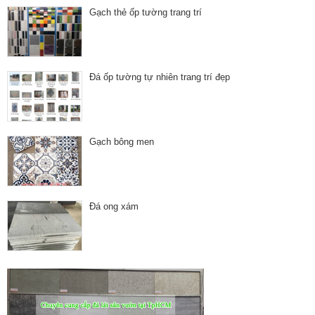
Gạch thẻ ốp tường trang trí
Đá ốp tường tự nhiên trang trí đẹp
Gạch bông men
Đá ong xám