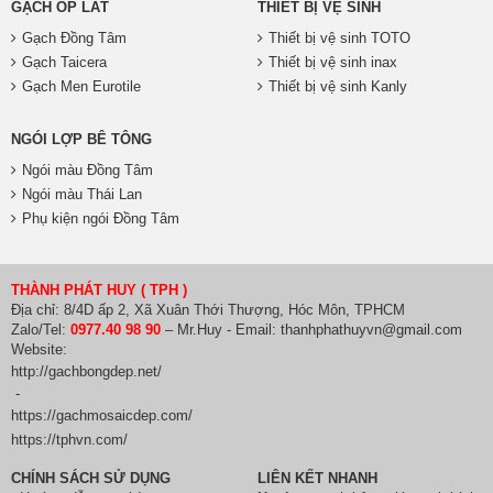
GẠCH ỐP LÁT
THIẾT BỊ VỆ SINH
Gạch Đồng Tâm
Thiết bị vệ sinh TOTO
Gạch Taicera
Thiết bị vệ sinh inax
Gạch Men Eurotile
Thiết bị vệ sinh Kanly
NGÓI LỢP BÊ TÔNG
Ngói màu Đồng Tâm
Ngói màu Thái Lan
Phụ kiện ngói Đồng Tâm
THÀNH PHÁT HUY ( TPH )
Địa chỉ: 8/4D ấp 2, Xã Xuân Thới Thượng, Hóc Môn, TPHCM
Zalo/Tel:
0977.40 98 90
– Mr.Huy - Email: thanhphathuyvn@gmail.com
Website:
http://gachbongdep.net/
-
https://gachmosaicdep.com/
https://tphvn.com/
CHÍNH SÁCH SỬ DỤNG
LIÊN KẾT NHANH