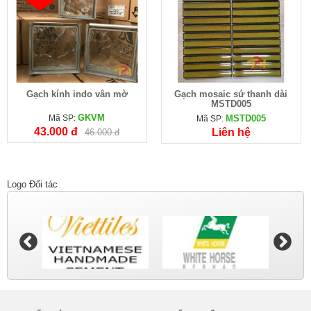
Gạch kính indo vân mờ
Gạch mosaic sứ thanh dài
MSTD005
GKVM
Mã SP:
MSTD005
Mã SP:
43.000 đ
Liên hệ
46.000 đ
Logo Đối tác