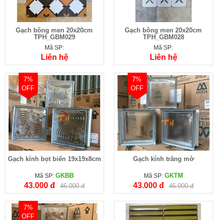
Gạch bông men 20x20cm
Gạch bông men 20x20cm
TPH_GBM029
TPH_GBM028
Mã SP:
Mã SP:
Liên hệ
Liên hệ
7%
7%
OFF
OFF
Gạch kính bọt biển 19x19x8cm
Gạch kính trắng mờ
GKBB
GKTM
Mã SP:
Mã SP:
43.000 đ
43.000 đ
46.000 đ
46.000 đ
7%
OFF