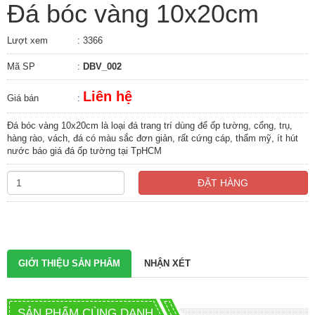
Đá bóc vàng 10x20cm
Lượt xem
: 3366
Mã SP
:
DBV_002
Liên hệ
Giá bán
:
Đá bóc vàng 10x20cm là loại đá trang trí dùng để ốp tường, cổng, trụ,
hàng rào, vách, đá có màu sắc đơn giản, rất cứng cáp, thẩm mỹ, ít hút
nước báo giá đá ốp tường tại TpHCM
ĐẶT HÀNG
GIỚI THIỆU SẢN PHẨM
NHẬN XÉT
SẢN PHẨM CÙNG DANH MỤC