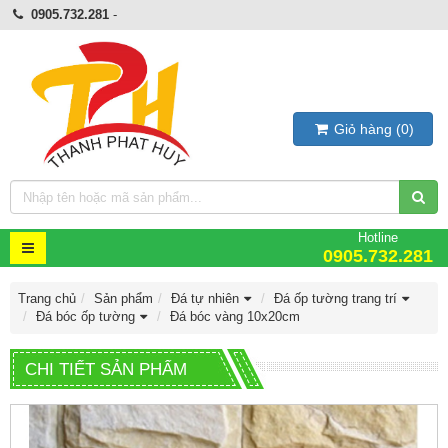
0905.732.281
-
Giỏ hàng
(
0
)
Hotline
0905.732.281
Trang chủ
Sản phẩm
Đá tự nhiên
Đá ốp tường trang trí
Đá bóc ốp tường
Đá bóc vàng 10x20cm
CHI TIẾT SẢN PHẨM