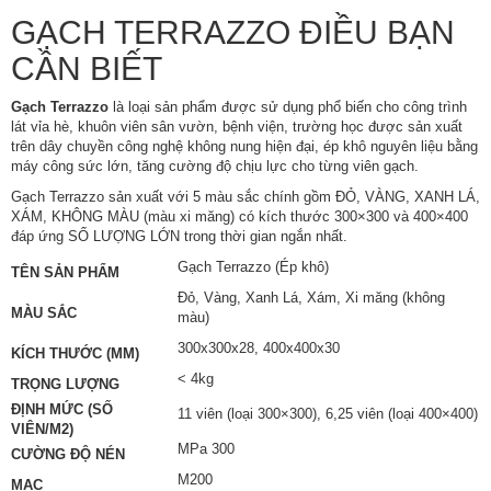
GẠCH TERRAZZO ĐIỀU BẠN
CẦN BIẾT
Gạch Terrazzo
là loại sản phẩm được sử dụng phổ biến cho công trình
lát vỉa hè, khuôn viên sân vườn, bệnh viện, trường học được sản xuất
trên dây chuyền công nghệ không nung hiện đại, ép khô nguyên liệu bằng
máy công sức lớn, tăng cường độ chịu lực cho từng viên gạch.
Gạch Terrazzo sản xuất với 5 màu sắc chính gồm ĐỎ, VÀNG, XANH LÁ,
XÁM, KHÔNG MÀU (màu xi măng) có kích thước 300×300 và 400×400
đáp ứng SỐ LƯỢNG LỚN trong thời gian ngắn nhất.
Gạch Terrazzo (Ép khô)
TÊN SẢN PHẨM
Đỏ, Vàng, Xanh Lá, Xám, Xi măng (không
MÀU SẮC
màu)
300x300x28, 400x400x30
KÍCH THƯỚC (MM)
< 4kg
TRỌNG LƯỢNG
ĐỊNH MỨC (SỐ
11 viên (loại 300×300), 6,25 viên (loại 400×400)
VIÊN/M2)
MPa 300
CƯỜNG ĐỘ NÉN
M200
MAC