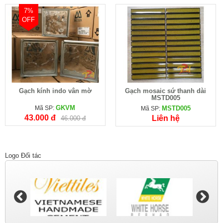
7%
OFF
Gạch kính indo vân mờ
Gạch mosaic sứ thanh dài
MSTD005
GKVM
Mã SP:
MSTD005
Mã SP:
43.000 đ
Liên hệ
46.000 đ
Logo Đối tác