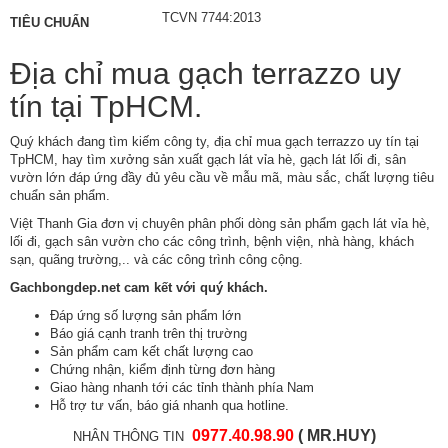
TCVN 7744:2013
TIÊU CHUẨN
Địa chỉ mua gạch terrazzo uy
tín tại TpHCM.
Quý khách đang tìm kiếm công ty, địa chỉ mua gạch terrazzo uy tín tại
TpHCM, hay tìm xưởng sản xuất gạch lát vỉa hè, gạch lát lối đi, sân
vườn lớn đáp ứng đầy đủ yêu cầu về mẫu mã, màu sắc, chất lượng tiêu
chuẩn sản phẩm.
Việt Thanh Gia đơn vị chuyên phân phối dòng sản phẩm gạch lát vỉa hè,
lối đi,
gạch sân vườn
cho các công trình, bệnh viện, nhà hàng, khách
sạn, quãng trường,.. và các công trình công cộng.
Gachbongdep.net
cam kết với quý khách.
Đáp ứng số lượng sản phẩm lớn
Báo giá cạnh tranh trên thị trường
Sản phẩm cam kết chất lượng cao
Chứng nhận, kiểm định từng đơn hàng
Giao hàng nhanh tới các tỉnh thành phía Nam
Hỗ trợ tư vấn, báo giá nhanh qua hotline.
0
977.40.98.90
( MR.HUY)
NHÂN THÔNG TIN