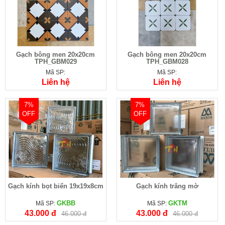
Gạch bông men 20x20cm
Gạch bông men 20x20cm
TPH_GBM029
TPH_GBM028
Mã SP:
Mã SP:
Liên hệ
Liên hệ
7%
7%
OFF
OFF
Gạch kính bọt biển 19x19x8cm
Gạch kính trắng mờ
GKBB
GKTM
Mã SP:
Mã SP:
43.000 đ
43.000 đ
46.000 đ
46.000 đ