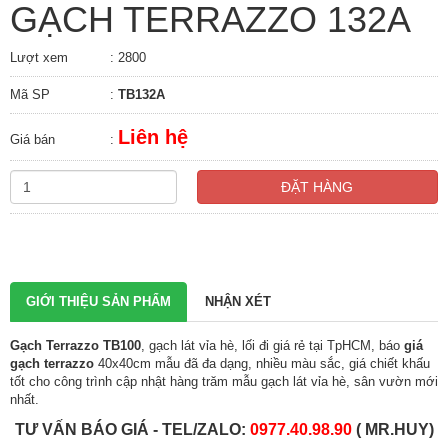
GẠCH TERRAZZO 132A
Lượt xem
: 2800
Mã SP
:
TB132A
Liên hệ
Giá bán
:
ĐẶT HÀNG
GIỚI THIỆU SẢN PHẨM
NHẬN XÉT
Gạch Terrazzo TB100
, gạch lát vỉa hè, lối đi giá rẻ tại TpHCM, báo
giá
gạch terrazzo
40x40cm mẫu đã đa dạng, nhiều màu sắc, giá chiết khấu
tốt cho công trình cập nhật hàng trăm mẫu gạch lát vỉa hè, sân vườn mới
nhất.
TƯ VẤN BÁO GIÁ - TEL/ZALO:
0
977.40.98.90
( MR.HUY)