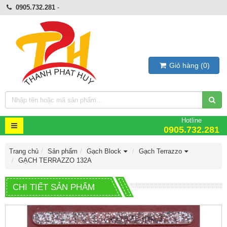
0905.732.281
-
Giỏ hàng
(
0
)
Hotline
0905.732.281
Trang chủ
Sản phẩm
Gạch Block
Gạch Terrazzo
GẠCH TERRAZZO 132A
CHI TIẾT SẢN PHẨM