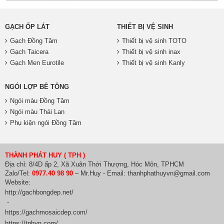
GẠCH ỐP LÁT
THIẾT BỊ VỆ SINH
Gạch Đồng Tâm
Thiết bị vệ sinh TOTO
Gạch Taicera
Thiết bị vệ sinh inax
Gạch Men Eurotile
Thiết bị vệ sinh Kanly
NGÓI LỢP BÊ TÔNG
Ngói màu Đồng Tâm
Ngói màu Thái Lan
Phụ kiện ngói Đồng Tâm
THÀNH PHÁT HUY ( TPH )
Địa chỉ: 8/4D ấp 2, Xã Xuân Thới Thượng, Hóc Môn, TPHCM
Zalo/Tel:
0977.40 98 90
– Mr.Huy - Email: thanhphathuyvn@gmail.com
Website:
http://gachbongdep.net/
-
https://gachmosaicdep.com/
https://tphvn.com/