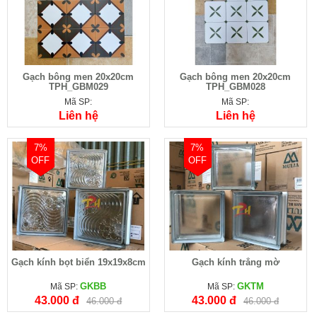
Gạch bông men 20x20cm
Gạch bông men 20x20cm
TPH_GBM029
TPH_GBM028
Mã SP:
Mã SP:
Liên hệ
Liên hệ
7%
7%
OFF
OFF
Gạch kính bọt biển 19x19x8cm
Gạch kính trắng mờ
GKBB
GKTM
Mã SP:
Mã SP:
43.000 đ
43.000 đ
46.000 đ
46.000 đ