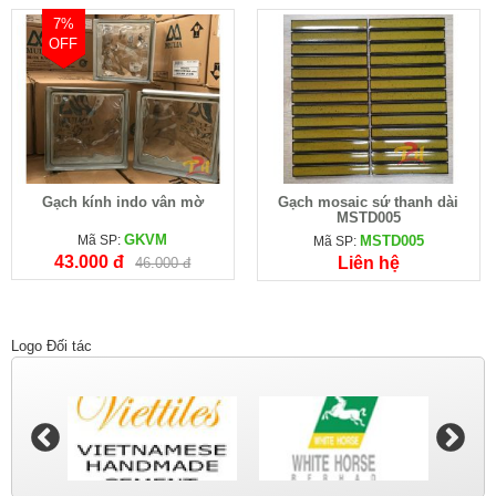
7%
OFF
Gạch kính indo vân mờ
Gạch mosaic sứ thanh dài
MSTD005
GKVM
Mã SP:
MSTD005
Mã SP:
43.000 đ
Liên hệ
46.000 đ
Logo Đối tác