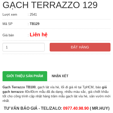
GẠCH TERRAZZO 129
Lượt xem
: 2541
Mã SP
:
TB129
Liên hệ
Giá bán
:
ĐẶT HÀNG
GIỚI THIỆU SẢN PHẨM
NHẬN XÉT
Gạch Terrazzo TB100
, gạch lát vỉa hè, lối đi giá rẻ tại TpHCM, báo
giá
gạch terrazzo
40x40cm mẫu đã đa dạng, nhiều màu sắc, giá chiết khấu
tốt cho công trình cập nhật hàng trăm mẫu gạch lát vỉa hè, sân vườn mới
nhất.
TƯ VẤN BÁO GIÁ - TEL/ZALO:
0
977.40.98.90
( MR.HUY)