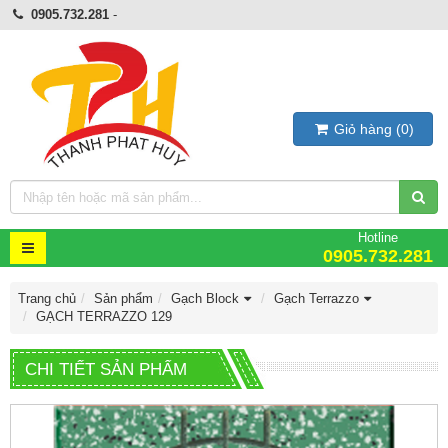
0905.732.281
-
Giỏ hàng
(
0
)
Hotline
0905.732.281
Trang chủ
Sản phẩm
Gạch Block
Gạch Terrazzo
GẠCH TERRAZZO 129
CHI TIẾT SẢN PHẨM