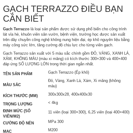
GẠCH TERRAZZO ĐIỀU BẠN
CẦN BIẾT
Gạch Terrazzo
là loại sản phẩm được sử dụng phổ biến cho công trình
lát vỉa hè, khuôn viên sân vườn, bệnh viện, trường học được sản xuất
trên dây chuyền công nghệ không nung hiện đại, ép khô nguyên liệu bằng
máy công sức lớn, tăng cường độ chịu lực cho từng viên gạch.
Gạch Terrazzo sản xuất với 5 màu sắc chính gồm ĐỎ, VÀNG, XANH LÁ,
XÁM, KHÔNG MÀU (màu xi măng) có kích thước 300×300 và 400×400
đáp ứng SỐ LƯỢNG LỚN trong thời gian ngắn nhất.
Gạch Terrazzo (Ép khô)
TÊN SẢN PHẨM
Đỏ, Vàng, Xanh Lá, Xám, Xi măng (không
MÀU SẮC
màu)
300x300x28, 400x400x30
KÍCH THƯỚC (MM)
< 4kg
TRỌNG LƯỢNG
ĐỊNH MỨC (SỐ
11 viên (loại 300×300), 6,25 viên (loại 400×400)
VIÊN/M2)
MPa 300
CƯỜNG ĐỘ NÉN
M200
MAC