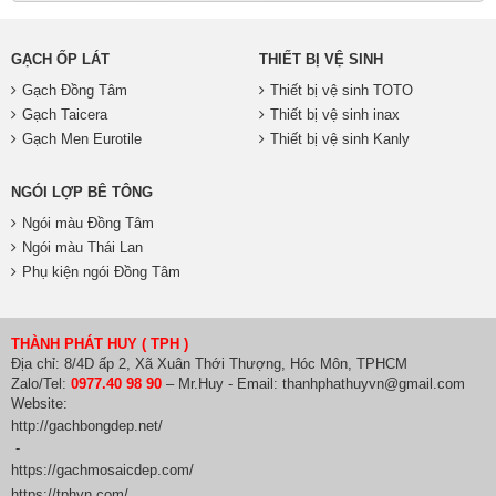
GẠCH ỐP LÁT
THIẾT BỊ VỆ SINH
Gạch Đồng Tâm
Thiết bị vệ sinh TOTO
Gạch Taicera
Thiết bị vệ sinh inax
Gạch Men Eurotile
Thiết bị vệ sinh Kanly
NGÓI LỢP BÊ TÔNG
Ngói màu Đồng Tâm
Ngói màu Thái Lan
Phụ kiện ngói Đồng Tâm
THÀNH PHÁT HUY ( TPH )
Địa chỉ: 8/4D ấp 2, Xã Xuân Thới Thượng, Hóc Môn, TPHCM
Zalo/Tel:
0977.40 98 90
– Mr.Huy - Email: thanhphathuyvn@gmail.com
Website:
http://gachbongdep.net/
-
https://gachmosaicdep.com/
https://tphvn.com/