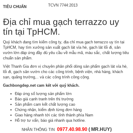
TCVN 7744:2013
TIÊU CHUẨN
Địa chỉ mua gạch terrazzo uy
tín tại TpHCM.
Quý khách đang tìm kiếm công ty, địa chỉ mua gạch terrazzo uy tín tại
TpHCM, hay tìm xưởng sản xuất gạch lát vỉa hè, gạch lát lối đi, sân
vườn lớn đáp ứng đầy đủ yêu cầu về mẫu mã, màu sắc, chất lượng tiêu
chuẩn sản phẩm.
Việt Thanh Gia đơn vị chuyên phân phối dòng sản phẩm gạch lát vỉa hè,
lối đi,
gạch sân vườn
cho các công trình, bệnh viện, nhà hàng, khách
sạn, quãng trường,.. và các công trình công cộng.
Gachbongdep.net
cam kết với quý khách.
Đáp ứng số lượng sản phẩm lớn
Báo giá cạnh tranh trên thị trường
Sản phẩm cam kết chất lượng cao
Chứng nhận, kiểm định từng đơn hàng
Giao hàng nhanh tới các tỉnh thành phía Nam
Hỗ trợ tư vấn, báo giá nhanh qua hotline.
0
977.40.98.90
( MR.HUY)
NHÂN THÔNG TIN