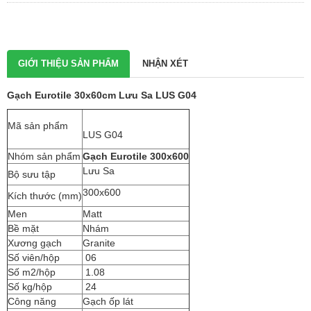
GIỚI THIỆU SẢN PHẨM
NHẬN XÉT
Gạch Eurotile 30x60cm Lưu Sa LUS G04
Mã sản phẩm
LUS G04
Nhóm sản phẩm
Gạch Eurotile 300x600
Lưu Sa
Bộ sưu tập
300x600
Kích thước (mm)
Men
Matt
Bề mặt
Nhám
Xương gạch
Granite
Số viên/hộp
06
Số m2/hộp
1.08
Số kg/hộp
24
Công năng
Gạch ốp lát