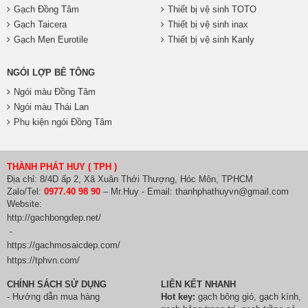
Gạch Đồng Tâm
Thiết bị vệ sinh TOTO
Gạch Taicera
Thiết bị vệ sinh inax
Gạch Men Eurotile
Thiết bị vệ sinh Kanly
NGÓI LỢP BÊ TÔNG
Ngói màu Đồng Tâm
Ngói màu Thái Lan
Phụ kiện ngói Đồng Tâm
THÀNH PHÁT HUY ( TPH )
Địa chỉ: 8/4D ấp 2, Xã Xuân Thới Thượng, Hóc Môn, TPHCM
Zalo/Tel:
0977.40 98 90
– Mr.Huy - Email: thanhphathuyvn@gmail.com
Website:
http://gachbongdep.net/
-
https://gachmosaicdep.com/
https://tphvn.com/
CHÍNH SÁCH SỬ DỤNG
LIÊN KẾT NHANH
- Hướng dẫn mua hàng
Hot key:
gạch bông gió
,
gạch kính
,