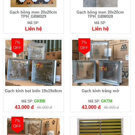
Gạch bông men 20x20cm
Gạch bông men 20x20cm
TPH_GBM029
TPH_GBM028
Mã SP:
Mã SP:
Liên hệ
Liên hệ
7%
7%
OFF
OFF
Gạch kính bọt biển 19x19x8cm
Gạch kính trắng mờ
GKBB
GKTM
Mã SP:
Mã SP:
43.000 đ
43.000 đ
46.000 đ
46.000 đ
7%
OFF