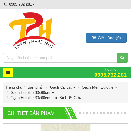
0905.732.281
-
Giỏ hàng
(
0
)
Hotline
0905.732.281
Trang chủ
Sản phẩm
Gạch Ốp Lát
Gạch Men Eurotile
Gạch Eurotile 30x60cm
Gạch Eurotile 30x60cm Lưu Sa LUS G04
CHI TIẾT SẢN PHẨM