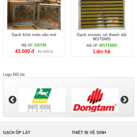
Gạch kính indo vân mờ
Gạch mosaic sứ thanh dài
MSTD005
GKVM
Mã SP:
MSTD005
Mã SP:
43.000 đ
Liên hệ
46.000 đ
Logo Đối tác
GẠCH ỐP LÁT
THIẾT BỊ VỆ SINH