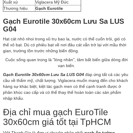
Xuất xứ
Viglacera Mỹ Đức
Thương hiệu
Gạch Eurotile
Gạch Eurotile 30x60cm Lưu Sa LUS
G04
Hạt cát nhỏ nhoi trong vũ trụ bao la, nước có thể cuốn trôi, gió có
thể xô bạt. Dù có phiêu bạt về nơi đâu cát vẫn trở lại với mầu thời
gian, trường tồn trước những biến động.
Cuộc sống quan trọng là "lòng nhân", tâm bất biến giữa dòng đời
vạn biến.
Gạch Eurotile 30x60cm Lưu Sa LUS G04
đáp ứng tất cả các yêu
cầu về thẩm mỹ, chất lượng. Viglacera muốn mang đến cho khách
hàng sự khác biệt, kiệt tác gạch men có thể cạnh tranh được ở
phân khúc cao cấp và có thể thay thế hoàn toàn các sản phẩm
nhập khẩu.
Địa chỉ mua gạch EuroTile
30x60cm giá tốt tại TpHCM
Việt Thanh Gia là đơn vị chuyên phân phối
gạch ốp tường