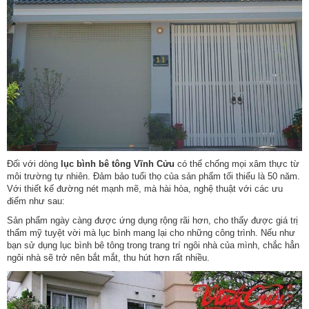
Đối với dòng
lục bình bê tông Vĩnh Cửu
có thể chống mọi xâm thực từ
môi trường tự nhiên. Đảm bảo tuổi thọ của sản phẩm tối thiểu là 50 năm.
Với thiết kế đường nét mạnh mẽ, mà hài hòa, nghệ thuật với các ưu
điểm như sau:
Sản phẩm ngày càng được ứng dụng rộng rãi hơn, cho thấy được giá trị
thẩm mỹ tuyệt vời mà lục bình mang lại cho những công trình. Nếu như
bạn sử dụng lục bình bê tông trong trang trí ngôi nhà của mình, chắc hẳn
ngôi nhà sẽ trở nên bắt mắt, thu hút hơn rất nhiều.