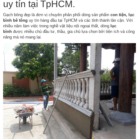
uy tín tại TpHCM.
Gạch bông đẹp
là đơn vị chuyên phân phối dòng sản phẩm
con tiện, lục
bình bê tông
uy tín hàng đầu tại TpHCM và các tỉnh thành lân cận. Với
nhiều năm làm việc trong nghề vật liệu nội ngoại thất, dòng
lục
bình
được nhiều chủ đầu tư, thầu, gia chủ lựa chọn bởi tiện ích và công
năng mà nó mang lại.