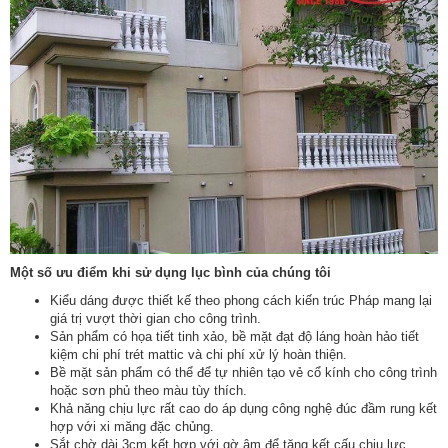
Một số ưu điểm khi sử dụng lục bình của chúng tôi
Kiểu dáng được thiết kế theo phong cách kiến trúc Pháp mang lại
giá trị vượt thời gian cho công trình.
Sản phẩm có họa tiết tinh xảo, bề mặt đạt độ láng hoàn hảo tiết
kiệm chi phí trét mattic và chi phí xử lý hoàn thiện.
Bề mặt sản phẩm có thể để tự nhiên tạo vẻ cổ kính cho công trình
hoặc sơn phủ theo màu tùy thích.
Khả năng chịu lực rất cao do áp dụng công nghệ đúc đầm rung kết
hợp với xi măng đặc chủng.
Sắt chờ dài 3cm kết hợp với gờ âm để tăng kết cấu chịu lực.