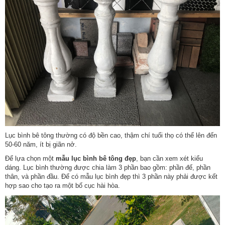
Lục bình bê tông thường có độ bền cao, thậm chí tuổi thọ có thể lên đến
50-60 năm, ít bị giãn nở.
Để lựa chọn một
mẫu lục bình bê tông đẹp
, bạn cần xem xét kiểu
dáng. Lục bình thường được chia làm 3 phần bao gồm: phần đế, phần
thân, và phần đầu. Để có mẫu lục bình đẹp thì 3 phần này phải được kết
hợp sao cho tạo ra một bố cục hài hòa.