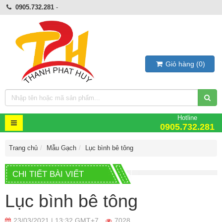
0905.732.281
-
Giỏ hàng
(
0
)
Hotline
0905.732.281
Trang chủ
Mẫu Gạch
Lục bình bê tông
CHI TIẾT BÀI VIẾT
Lục bình bê tông
23/03/2021 | 13:32 GMT+7
7028