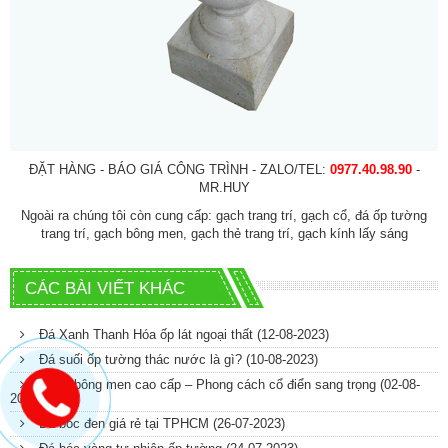
ĐẶT HÀNG - BÁO GIÁ CÔNG TRÌNH - ZALO/TEL:
0977.40.98.90
-
MR.HUY
Ngoài ra chúng tôi còn cung cấp:
gạch trang trí
,
gạch cổ
,
đá ốp tường
trang trí
,
gạch bông men
,
gạch thẻ trang trí
,
gạch kính lấy sáng
CÁC BÀI VIẾT KHÁC
Đá Xanh Thanh Hóa ốp lát ngoại thất
(12-08-2023)
Đá suối ốp tường thác nước là gì?
(10-08-2023)
Gạch bông men cao cấp – Phong cách cổ điển sang trọng
(02-08-
2023)
Đá bóc đen giá rẻ tại TPHCM
(26-07-2023)