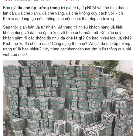
Báo giá
đá chẻ ốp tường trang trí
giá rẻ tại TpHCM và các tỉnh thành
lân cận, đá chẻ xanh, đá chẻ vàng, đá chẻ không quy cách với kích
thước đa dạng tạo nên không gian nội ngoại thất đẹp ấn tượng.
Sau thời gian bán đá tự nhiên, đá trang trí nhiều khách hàng đã hiểu
không đúng về đá chẻ ốp tường về hình ảnh, mẫu mã. Để giúp quý
khách nắm rõ các thông tin như
đá chẻ là gì?
Có bao nhiêu loại đá chẻ?
Kích thước đá chẻ ra sao? Công dụng thế nào? Và giá đá chẻ ốp tường
trang trí là bao nhiêu? Hãy cùng
gachbongdep.net
tìm hiểu thông qua bài
viết sau nhé !