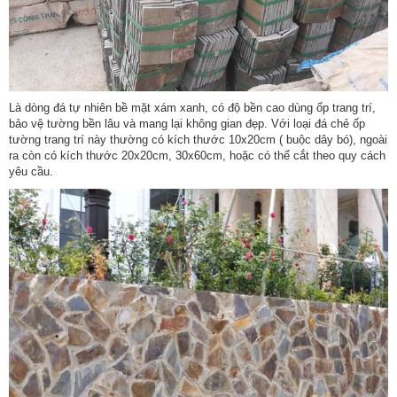
Là dòng đá tự nhiên bề mặt xám xanh, có độ bền cao dùng ốp trang trí,
bảo vệ tường bền lâu và mang lại không gian đẹp. Với loại đá chẻ ốp
tường trang trí này thường có kích thước 10x20cm ( buộc dây bó), ngoài
ra còn có kích thước 20x20cm, 30x60cm, hoặc có thể cắt theo quy cách
yêu cầu.