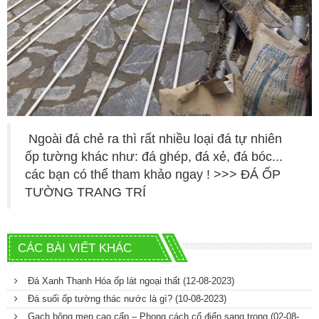
Ngoài đá chẻ ra thì rất nhiều loại đá tự nhiên
ốp tường khác như: đá ghép, đá xẻ, đá bóc...
các bạn có thể tham khảo ngay ! >>>
ĐÁ ỐP
TƯỜNG TRANG TRÍ
CÁC BÀI VIẾT KHÁC
Đá Xanh Thanh Hóa ốp lát ngoại thất
(12-08-2023)
Đá suối ốp tường thác nước là gì?
(10-08-2023)
Gạch bông men cao cấp – Phong cách cổ điển sang trọng
(02-08-