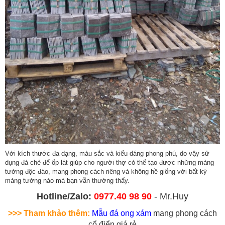
Với kích thước đa dạng, màu sắc và kiểu dáng phong phú, do vậy sử
dụng đá chẻ để ốp lát giúp cho người thợ có thể tạo được những mảng
tường độc đáo, mang phong cách riêng và không hề giống với bất kỳ
mảng tường nào mà bạn vẫn thường thấy.
Hotline/Zalo:
0977.40 98 90
- Mr.Huy
>>> Tham khảo thêm:
Mẫu đá ong xám
mang phong cách
cổ điển giá rẻ