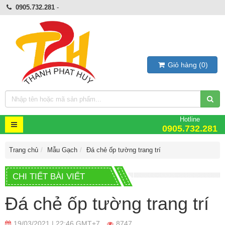
0905.732.281
-
Giỏ hàng
(
0
)
Hotline
0905.732.281
Trang chủ
Mẫu Gạch
Đá chẻ ốp tường trang trí
CHI TIẾT BÀI VIẾT
Đá chẻ ốp tường trang trí
19/03/2021 | 22:46 GMT+7
8747