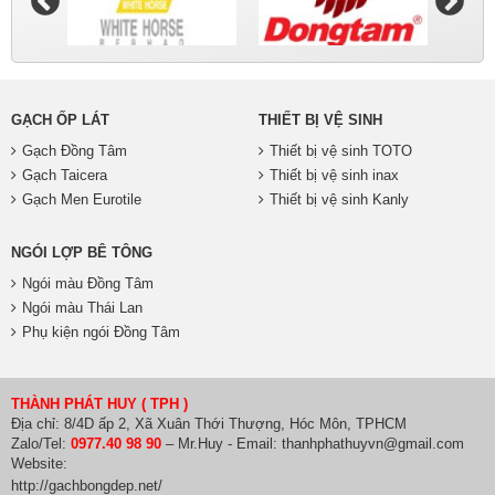
GẠCH ỐP LÁT
THIẾT BỊ VỆ SINH
Gạch Đồng Tâm
Thiết bị vệ sinh TOTO
Gạch Taicera
Thiết bị vệ sinh inax
Gạch Men Eurotile
Thiết bị vệ sinh Kanly
NGÓI LỢP BÊ TÔNG
Ngói màu Đồng Tâm
Ngói màu Thái Lan
Phụ kiện ngói Đồng Tâm
THÀNH PHÁT HUY ( TPH )
Địa chỉ: 8/4D ấp 2, Xã Xuân Thới Thượng, Hóc Môn, TPHCM
Zalo/Tel:
0977.40 98 90
– Mr.Huy - Email: thanhphathuyvn@gmail.com
Website:
http://gachbongdep.net/