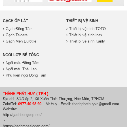
GẠCH ỐP LÁT
THIẾT BỊ VỆ SINH
Gạch Đồng Tâm
Thiết bị vệ sinh TOTO
Gạch Taicera
Thiết bị vệ sinh inax
Gạch Men Eurotile
Thiết bị vệ sinh Kanly
NGÓI LỢP BÊ TÔNG
Ngói màu Đồng Tâm
Ngói màu Thái Lan
Phụ kiện ngói Đồng Tâm
THÀNH PHÁT HUY ( TPH )
Địa chỉ: 8/4D ấp 2, Xã Xuân Thới Thượng, Hóc Môn, TPHCM
Zalo/Tel:
0977.40 98 90
– Mr.Huy - Email: thanhphathuyvn@gmail.com
Website:
http://gachbongdep.net/
-
https://gachmosaicdep.com/