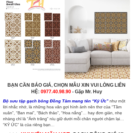
BẠN CẦN BÁO GIÁ, CHỌN MẪU XIN VUI LÒNG LIÊN
HỆ:
0977.40.98.90
- Gặp Mr. Huy
Bộ sưu tập gạch bông Đồng Tâm mang tên “Ký Ức”
như một
lời nhắc nhớ, là những hoa văn gợi hình ảnh nên thơ của “Tầm
xuân”, “Ban mai”, “Bách thảo”, “Hoa nắng”… hay đơn giản, nhẹ
nhàng chỉ là “Ánh trăng” níu giữ dưới mỗi chân người chậm lại…
“KÝ ỨC” là của riêng bạn…