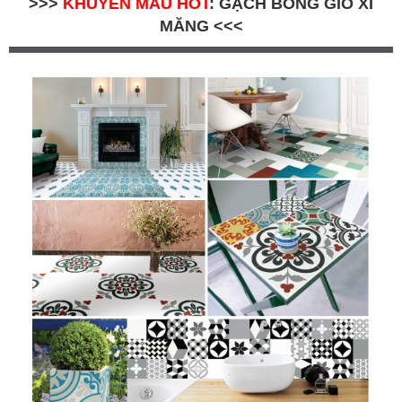
>>>
KHUYẾN MÃU HOT
:
GẠCH BÔNG GIÓ XI
MĂNG
<<<