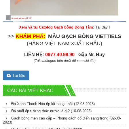
Xem và tải Catolog Gạch bông Đồng Tâm
:
Tại đây !
>>
KHÁM PHÁ:
MẪU GẠCH BÔNG VIETTIELS
(HÀNG VIỆT NAM XUẤT KHẨU)
LIÊN HỆ:
0977.40.98.90
- Gặp Mr. Huy
(Tải catologue bên dưới để xem chi tiết)
Tài liệu
CÁC BÀI VIẾT KHÁC
Đá Xanh Thanh Hóa ốp lát ngoại thất
(12-08-2023)
Đá suối ốp tường thác nước là gì?
(10-08-2023)
Gạch bông men cao cấp – Phong cách cổ điển sang trọng
(02-08-
2023)