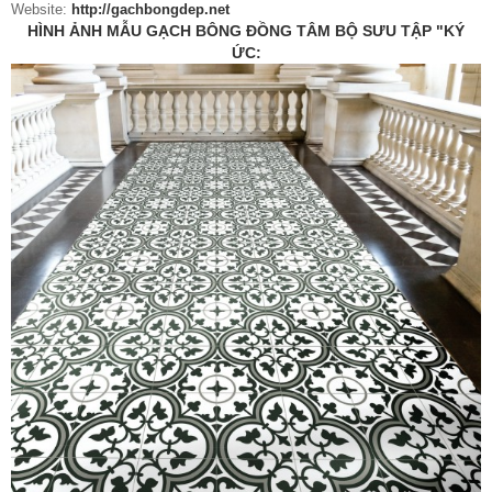
Website:
http://gachbongdep.net
HÌNH ẢNH MẪU GẠCH BÔNG ĐỒNG TÂM BỘ SƯU TẬP "KÝ
ỨC: