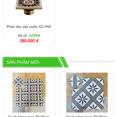
Phễu thu sàn nước GC-P04
GCP04
Mã SP:
380.000 đ
SẢN PHẨM MỚI
Gạch bông men 20x20cm
Gạch bông men 20x20cm