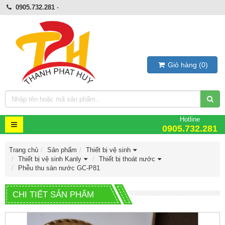
0905.732.281
-
Giỏ hàng
(
0
)
Hotline
0905.732.281
Trang chủ
Sản phẩm
Thiết bị vệ sinh
Thiết bị vệ sinh Kanly
Thiết bị thoát nước
Phễu thu sàn nước GC-P81
CHI TIẾT SẢN PHẨM