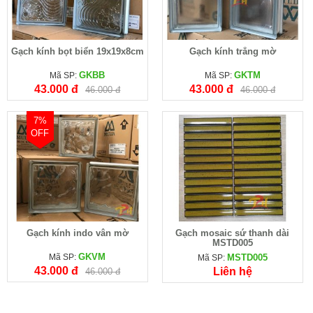
Gạch kính bọt biển 19x19x8cm
Gạch kính trắng mờ
GKBB
GKTM
Mã SP:
Mã SP:
43.000 đ
43.000 đ
46.000 đ
46.000 đ
7%
OFF
Gạch kính indo vân mờ
Gạch mosaic sứ thanh dài
MSTD005
GKVM
Mã SP:
MSTD005
Mã SP:
43.000 đ
Liên hệ
46.000 đ