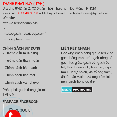
THÀNH PHÁT HUY ( TPH )
Địa chỉ: 8/4D ấp 2, Xã Xuân Thới Thượng, Hóc Môn, TPHCM
Zalo/Tel:
0977.40 98 90
– Mr.Huy - Email: thanhphathuyvn@gmail.com
Website:
http://gachbongdep.net/
-
https://gachmosaicdep.com/
https://tphvn.com/
CHÍNH SÁCH SỬ DỤNG
LIÊN KẾT NHANH
- Hướng dẫn mua hàng
Hot key:
gạch bông gió
,
gạch kính
,
gach bông trang trí
,
gạch trồng cỏ
,
- Hướng dẫn thanh toán
gạch lục giác
,
gạch cổ
,
gạch ốp
lát
,
thiết bị vệ sinh
, bồn cầu,
ngói
- Chính sách bảo hành
màu
,
đá tự nhiên
,
đá tổ ong xám
,
- Chính sách bảo mật
đá lát sân vườn
,
đá ong xám lát
nền
, gạch bông cổ điển
- Chính sách vận chuyển
Phân phối
gach thong gio
tại
TPHCM
FANPAGE FACEBOOK
Facebook