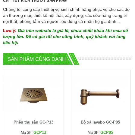
CHI TIẾT KÍCH THƯỚT SẢN PHẨM
Chúng tôi cung cấp
thiết bị vệ sinh chính hãng
phục vụ cho các dự
án thương mại, thiết kế nội thất, xây dựng, các cửa hàng trang trí
nội thất, phòng tắm và người tiêu dùng cá nhân hộ gia đình...
Lưu ý:
Giá trên website là giá lẻ, chưa chiết khấu khi mua số
lượng lớn. Để có giá tốt cho công trình, quý khách vui lòng
liên hệ:
SẢN PHẨM CÙNG DANH MỤC
Phễu thu sàn GC-P13
Bộ xả lavabo GC-P05
GCP13
GCP05
Mã SP:
Mã SP: