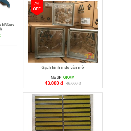
7%
OFF
ra N36mx
nh
x
Gạch kính indo vân mờ
GKVM
Mã SP:
43.000 đ
46.000 đ