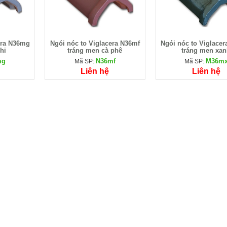
era N36mg
Ngói nóc to Viglacera N36mf
Ngói nóc to Viglace
hi
tráng men cà phê
tráng men xa
mg
N36mf
M36m
Mã SP:
Mã SP:
Liên hệ
Liên hệ