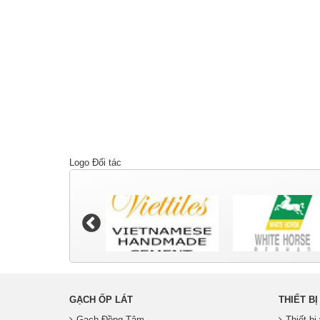
Logo Đối tác
GẠCH ỐP LÁT
THIẾT BỊ
Gạch Đồng Tâm
Thiết b