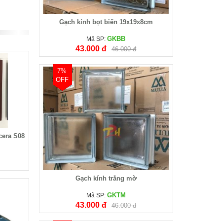
Gạch kính bọt biển 19x19x8cm
GKBB
Mã SP:
43.000 đ
46.000 đ
7%
OFF
cera S08
Gạch kính trắng mờ
GKTM
Mã SP:
43.000 đ
46.000 đ