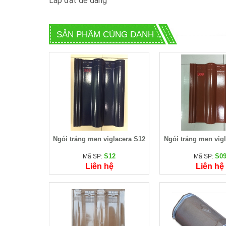
Lắp đặt dễ dàng
SẢN PHẨM CÙNG DANH MỤC
Ngói tráng men viglacera S12
Ngói tráng men vig
S12
S0
Mã SP:
Mã SP:
Liên hệ
Liên hệ