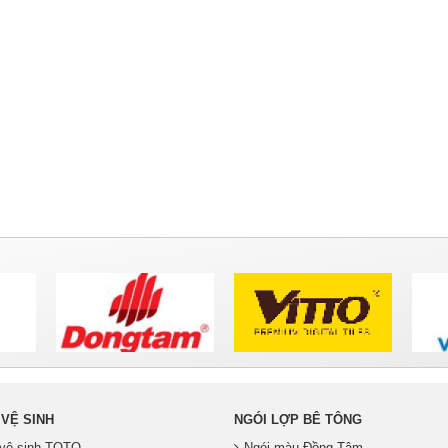
 VỆ SINH
NGÓI LỢP BÊ TÔNG
ị vệ sinh TOTO
Ngói màu Đồng Tâm