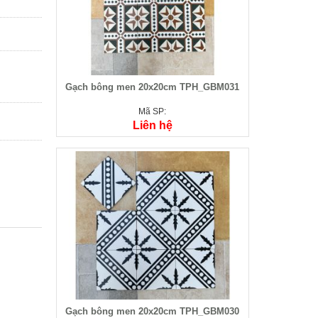
Gạch bông men 20x20cm TPH_GBM031
Mã SP:
Liên hệ
Gạch bông men 20x20cm TPH_GBM030