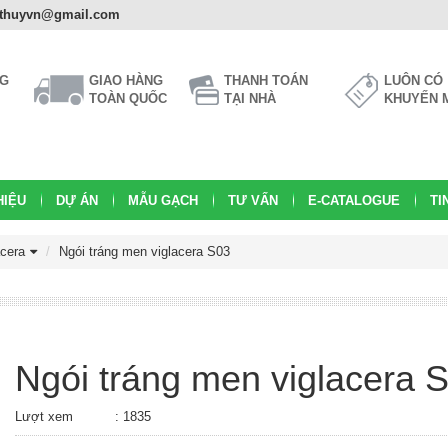
athuyvn@gmail.com
NG
GIAO HÀNG
THANH TOÁN
LUÔN CÓ
TOÀN QUỐC
TẠI NHÀ
KHUYẾN 
HIỆU
DỰ ÁN
MẪU GẠCH
TƯ VẤN
E-CATALOGUE
TI
acera
Ngói tráng men viglacera S03
Ngói tráng men viglacera 
Lượt xem
: 1835