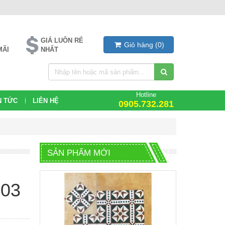
GIÁ LUÔN RẺ
Giỏ hàng
(
0
)
MÃI
NHẤT
Hotline
N TỨC
LIÊN HỆ
0905.732.281
SẢN PHẨM MỚI
S03