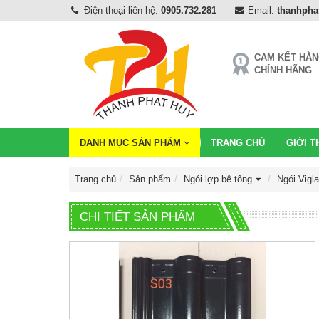
Điện thoại liên hệ:
0905.732.281
-
-
Email:
thanhph
CAM KẾT HÀ
CHÍNH HÃNG
DANH MỤC SẢN PHẨM
TRANG CHỦ
GIỚI T
Trang chủ
Sản phẩm
Ngói lợp bê tông
Ngói Vigl
CHI TIẾT SẢN PHẨM