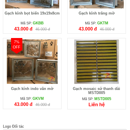
Gạch kính bọt biển 19x19x8cm
Gạch kính trắng mờ
GKBB
GKTM
Mã SP:
Mã SP:
43.000 đ
43.000 đ
46.000 đ
46.000 đ
7%
OFF
Gạch kính indo vân mờ
Gạch mosaic sứ thanh dài
MSTD005
GKVM
Mã SP:
MSTD005
Mã SP:
43.000 đ
Liên hệ
46.000 đ
Logo Đối tác