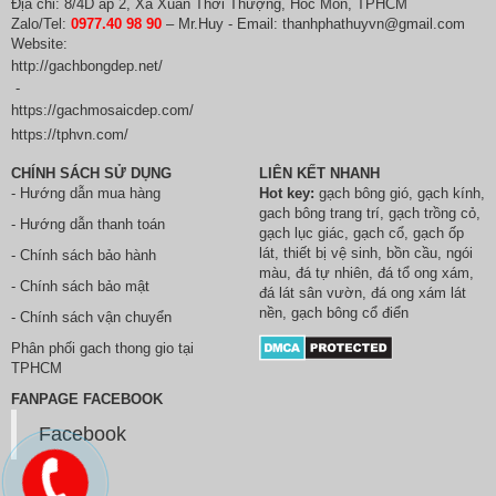
Địa chỉ: 8/4D ấp 2, Xã Xuân Thới Thượng, Hóc Môn, TPHCM
Zalo/Tel:
0977.40 98 90
– Mr.Huy - Email: thanhphathuyvn@gmail.com
Website:
http://gachbongdep.net/
-
https://gachmosaicdep.com/
https://tphvn.com/
CHÍNH SÁCH SỬ DỤNG
LIÊN KẾT NHANH
- Hướng dẫn mua hàng
Hot key:
gạch bông gió
,
gạch kính
,
gach bông trang trí
,
gạch trồng cỏ
,
- Hướng dẫn thanh toán
gạch lục giác
,
gạch cổ
,
gạch ốp
lát
,
thiết bị vệ sinh
, bồn cầu,
ngói
- Chính sách bảo hành
màu
,
đá tự nhiên
,
đá tổ ong xám
,
- Chính sách bảo mật
đá lát sân vườn
,
đá ong xám lát
nền
, gạch bông cổ điển
- Chính sách vận chuyển
Phân phối
gach thong gio
tại
TPHCM
FANPAGE FACEBOOK
Facebook