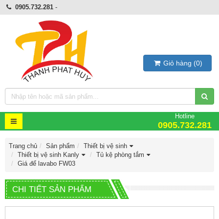
0905.732.281
-
Giỏ hàng
(
0
)
Hotline
0905.732.281
Trang chủ
Sản phẩm
Thiết bị vệ sinh
Thiết bị vệ sinh Kanly
Tủ kệ phòng tắm
Giá để lavabo FW03
CHI TIẾT SẢN PHẨM