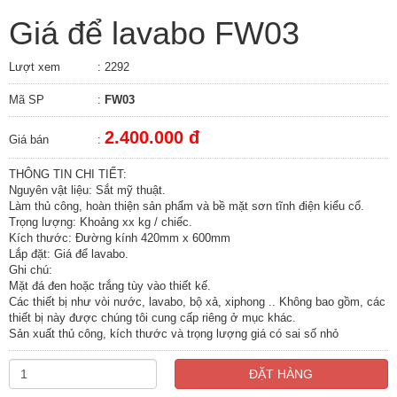
Giá để lavabo FW03
Lượt xem
: 2292
Mã SP
:
FW03
2.400.000 đ
Giá bán
:
THÔNG TIN CHI TIẾT:
Nguyên vật liệu: Sắt mỹ thuật.
Làm thủ công, hoàn thiện sản phẩm và bề mặt sơn tĩnh điện kiểu cổ.
Trọng lượng: Khoảng xx kg / chiếc.
Kích thước: Ðường kính 420mm x 600mm
Lắp đặt: Giá để lavabo.
Ghi chú:
Mặt đá đen hoặc trắng tùy vào thiết kế.
Các thiết bị như vòi nước, lavabo, bộ xả, xiphong .. Không bao gồm, các
thiết bị này được chúng tôi cung cấp riêng ở mục khác.
Sản xuất thủ công, kích thước và trọng lượng giá có sai số nhỏ
ĐẶT HÀNG