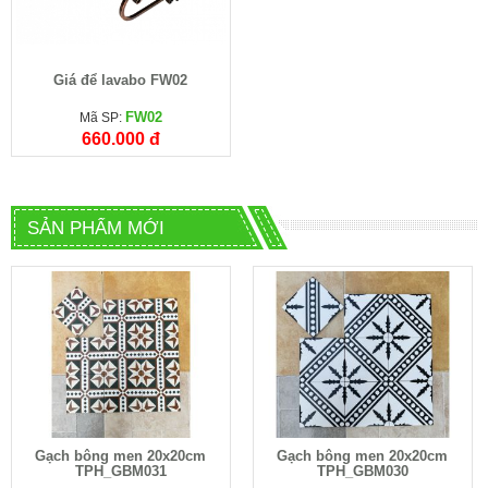
Giá để lavabo FW02
FW02
Mã SP:
660.000 đ
SẢN PHẨM MỚI
Gạch bông men 20x20cm
Gạch bông men 20x20cm
TPH_GBM031
TPH_GBM030