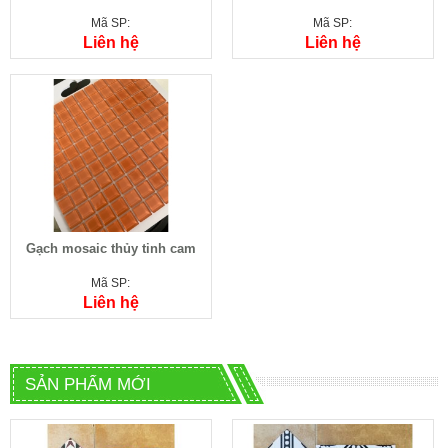
Mã SP:
Mã SP:
Liên hệ
Liên hệ
Gạch mosaic thủy tinh cam
Mã SP:
Liên hệ
SẢN PHẨM MỚI