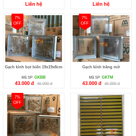
Liên hệ
Liên hệ
7%
7%
OFF
OFF
Gạch kính bọt biển 19x19x8cm
Gạch kính trắng mờ
GKBB
GKTM
Mã SP:
Mã SP:
43.000 đ
43.000 đ
46.000 đ
46.000 đ
7%
OFF