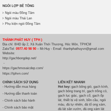
NGÓI LỢP BÊ TÔNG
Ngói màu Đồng Tâm
Ngói màu Thái Lan
Phụ kiện ngói Đồng Tâm
THÀNH PHÁT HUY ( TPH )
Địa chỉ: 8/4D ấp 2, Xã Xuân Thới Thượng, Hóc Môn, TPHCM
Zalo/Tel:
0977.40 98 90
– Mr.Huy - Email: thanhphathuyvn@gmail.com
Website:
http://gachbongdep.net/
-
https://gachmosaicdep.com/
https://tphvn.com/
CHÍNH SÁCH SỬ DỤNG
LIÊN KẾT NHANH
- Hướng dẫn mua hàng
Hot key:
gạch bông gió
,
gạch kính
,
gach bông trang trí
,
gạch trồng cỏ
,
- Hướng dẫn thanh toán
gạch lục giác
,
gạch cổ
,
gạch ốp
lát
,
thiết bị vệ sinh
, bồn cầu,
ngói
- Chính sách bảo hành
màu
,
đá tự nhiên
,
đá tổ ong xám
,
- Chính sách bảo mật
đá lát sân vườn
,
đá ong xám lát