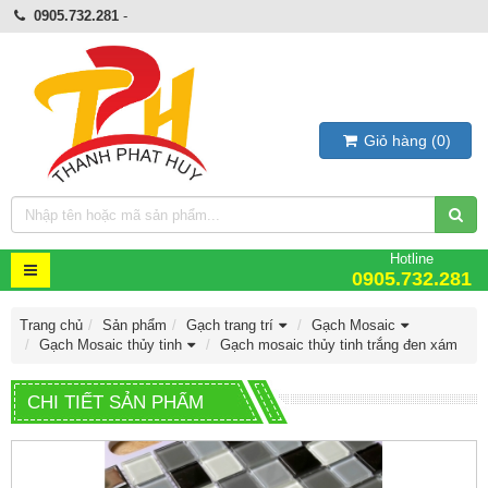
0905.732.281
-
Giỏ hàng
(
0
)
Hotline
0905.732.281
Trang chủ
Sản phẩm
Gạch trang trí
Gạch Mosaic
Gạch Mosaic thủy tinh
Gạch mosaic thủy tinh trắng đen xám
CHI TIẾT SẢN PHẨM