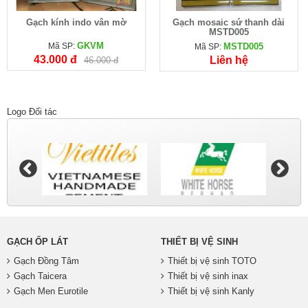
Gạch kính indo vân mờ
Gạch mosaic sứ thanh dài
MSTD005
GKVM
Mã SP:
MSTD005
Mã SP:
43.000 đ
Liên hệ
46.000 đ
Logo Đối tác
GẠCH ỐP LÁT
THIẾT BỊ VỆ SINH
Gạch Đồng Tâm
Thiết bị vệ sinh TOTO
Gạch Taicera
Thiết bị vệ sinh inax
Gạch Men Eurotile
Thiết bị vệ sinh Kanly