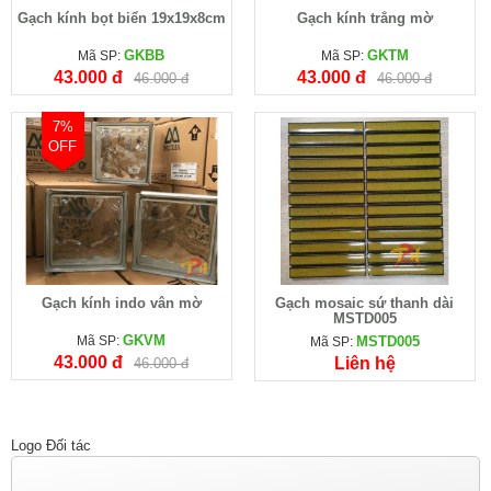
Gạch kính bọt biển 19x19x8cm
Gạch kính trắng mờ
GKBB
GKTM
Mã SP:
Mã SP:
43.000 đ
43.000 đ
46.000 đ
46.000 đ
7%
OFF
Gạch kính indo vân mờ
Gạch mosaic sứ thanh dài
MSTD005
GKVM
Mã SP:
MSTD005
Mã SP:
43.000 đ
Liên hệ
46.000 đ
Logo Đối tác