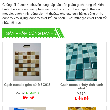
Chúng tôi là đơn vị chuyên cung cấp các sản phẩm
gạch trang trí
, điển
hình như các dòng sản phẩm sau:
gạch cổ
,
gạch bông
,
gạch thẻ
,
gạch
mosaic
,
gạch kính
,
bông gió mỹ thuật
... cho các cửa hàng, công trình,
công ty xây dựng, công ty thiết kế, cá nhân... với mức giá chiết khấu tốt
nhất hiện nay.
SẢN PHẨM CÙNG DANH MỤC
Gạch mosaic gốm sứ MSG013
Gạch mosaic thủy tinh xanh
nhợt
MSG013
Mã SP:
Mã SP:
Liên hệ
Liên hệ