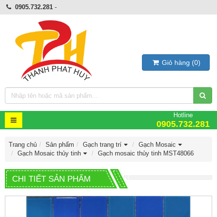
0905.732.281
-
Giỏ hàng
(
0
)
Hotline
0905.732.281
Trang chủ
Sản phẩm
Gạch trang trí
Gạch Mosaic
Gạch Mosaic thủy tinh
Gạch mosaic thủy tinh MST48066
CHI TIẾT SẢN PHẨM