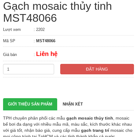
Gạch mosaic thủy tinh
MST48066
Lượt xem
: 2202
Mã SP
:
MST48066
Liên hệ
Giá bán
:
ĐẶT HÀNG
GIỚI THIỆU SẢN PHẨM
NHẬN XÉT
TPH
chuyên phân phối các mẫu
gạch mosaic thủy tinh
, mosaic
bể bơi đa dạng với nhiều mẫu mã, màu sắc, kích thước khác nhau
với giá tốt, nhận báo giá, cung cấp mẫu
gạch trang trí
mosaic cho
mọi công trình tại TpHCM và các tỉnh thành khắp cả nước.