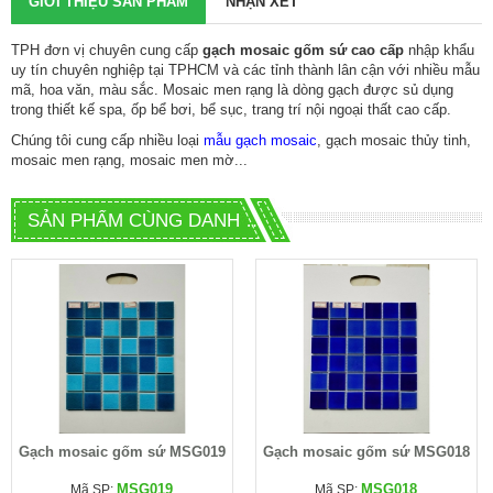
GIỚI THIỆU SẢN PHẨM
NHẬN XÉT
TPH đơn vị chuyên cung cấp
gạch mosaic gốm sứ cao cấp
nhập khẩu
uy tín chuyên nghiệp tại TPHCM và các tỉnh thành lân cận với nhiều mẫu
mã, hoa văn, màu sắc. Mosaic men rạng là dòng gạch được sủ dụng
trong thiết kế spa, ốp bể bơi, bể sục, trang trí nội ngoại thất cao cấp.
Chúng tôi cung cấp nhiều loại
mẫu gạch mosaic
, gạch mosaic thủy tinh,
mosaic men rạng, mosaic men mờ...
SẢN PHẨM CÙNG DANH MỤC
Gạch mosaic gốm sứ MSG019
Gạch mosaic gốm sứ MSG018
MSG019
MSG018
Mã SP:
Mã SP: