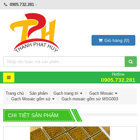
0905.732.281
-
Giỏ hàng
(
0
)
Hotline
0905.732.281
Trang chủ
Sản phẩm
Gạch trang trí
Gạch Mosaic
Gạch Mosaic gốm sứ
Gạch mosaic gốm sứ MSG003
CHI TIẾT SẢN PHẨM