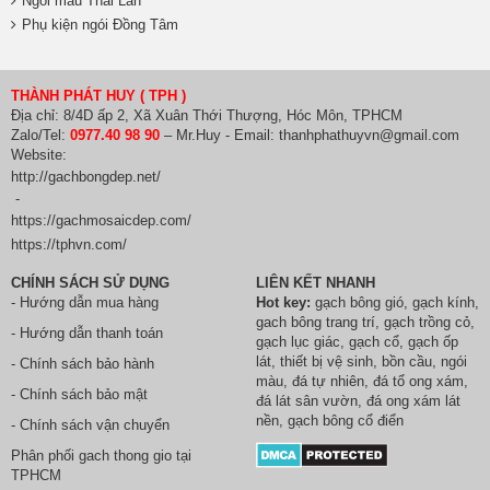
Ngói màu Thái Lan
Phụ kiện ngói Đồng Tâm
THÀNH PHÁT HUY ( TPH )
Địa chỉ: 8/4D ấp 2, Xã Xuân Thới Thượng, Hóc Môn, TPHCM
Zalo/Tel:
0977.40 98 90
– Mr.Huy - Email: thanhphathuyvn@gmail.com
Website:
http://gachbongdep.net/
-
https://gachmosaicdep.com/
https://tphvn.com/
CHÍNH SÁCH SỬ DỤNG
LIÊN KẾT NHANH
- Hướng dẫn mua hàng
Hot key:
gạch bông gió
,
gạch kính
,
gach bông trang trí
,
gạch trồng cỏ
,
- Hướng dẫn thanh toán
gạch lục giác
,
gạch cổ
,
gạch ốp
lát
,
thiết bị vệ sinh
, bồn cầu,
ngói
- Chính sách bảo hành
màu
,
đá tự nhiên
,
đá tổ ong xám
,
- Chính sách bảo mật
đá lát sân vườn
,
đá ong xám lát
nền
, gạch bông cổ điển
- Chính sách vận chuyển
Phân phối
gach thong gio
tại
TPHCM