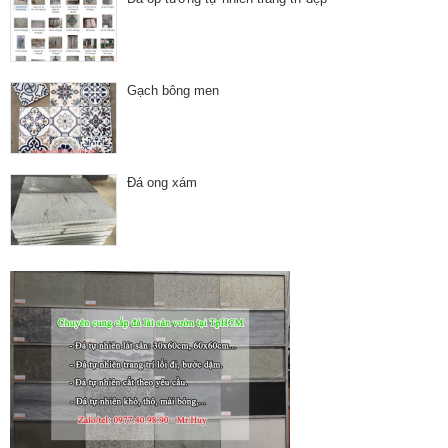
Gạch bông men
Đá ong xám