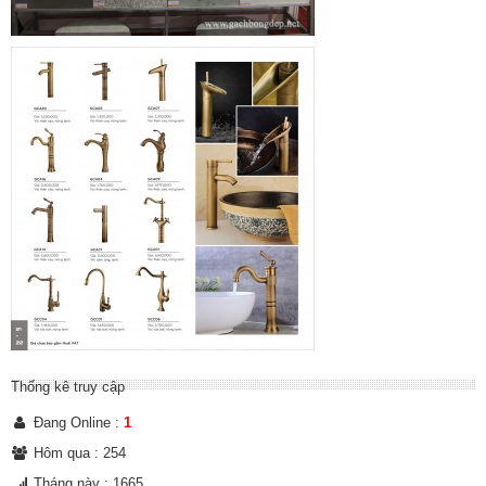
Thống kê truy cập
Đang Online :
1
Hôm qua : 254
Tháng này : 1665