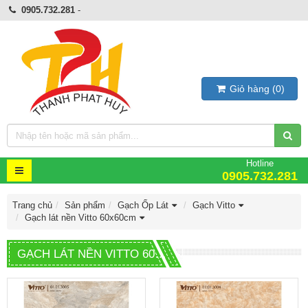
0905.732.281
-
Giỏ hàng
(
0
)
Hotline
0905.732.281
Trang chủ
Sản phẩm
Gạch Ốp Lát
Gạch Vitto
Gạch lát nền Vitto 60x60cm
GẠCH LÁT NỀN VITTO 60X60CM