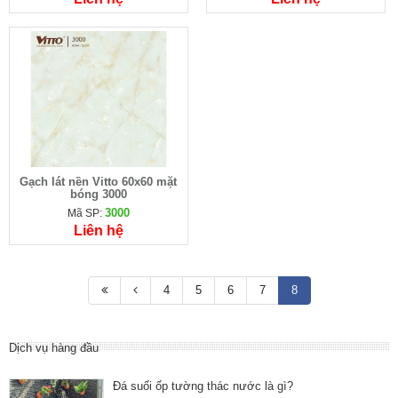
Gạch lát nền Vitto 60x60 mặt
bóng 3000
3000
Mã SP:
Liên hệ
4
5
6
7
8
Dịch vụ hàng đầu
Đá suối ốp tường thác nước là gì?