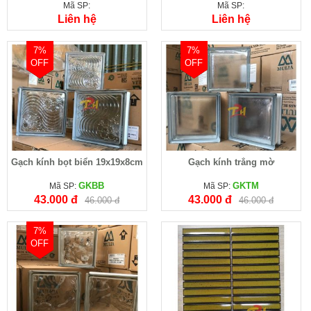
Mã SP:
Mã SP:
Liên hệ
Liên hệ
7%
7%
OFF
OFF
Gạch kính bọt biển 19x19x8cm
Gạch kính trắng mờ
GKBB
GKTM
Mã SP:
Mã SP:
43.000 đ
43.000 đ
46.000 đ
46.000 đ
7%
OFF