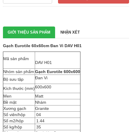
GIỚI THIỆU SẢN PHẨM
NHẬN XÉT
Gạch Eurotile 60x60cm Đan Vi DAV H01
Mã sản phẩm
DAV H01
Nhóm sản phẩm
Gạch Eurotile 600x600
Đan Vi
Bộ sưu tập
600x600
Kích thước (mm)
Men
Matt
Bề mặt
Nhám
Xương gạch
Granite
Số viên/hộp
04
Số m2/hộp
1.44
Số kg/hộp
35