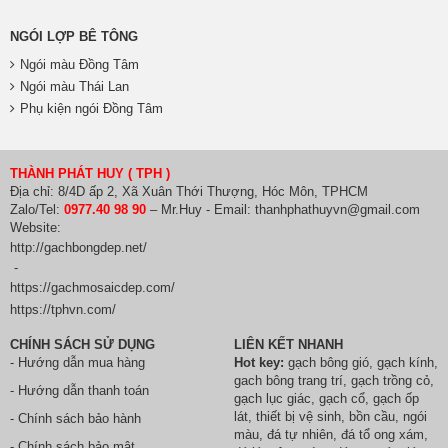
NGÓI LỢP BÊ TÔNG
Ngói màu Đồng Tâm
Ngói màu Thái Lan
Phụ kiện ngói Đồng Tâm
THÀNH PHÁT HUY ( TPH )
Địa chỉ: 8/4D ấp 2, Xã Xuân Thới Thượng, Hóc Môn, TPHCM
Zalo/Tel:
0977.40 98 90
– Mr.Huy - Email: thanhphathuyvn@gmail.com
Website:
http://gachbongdep.net/
-
https://gachmosaicdep.com/
https://tphvn.com/
CHÍNH SÁCH SỬ DỤNG
LIÊN KẾT NHANH
- Hướng dẫn mua hàng
Hot key:
gạch bông gió
,
gạch kính
,
gach bông trang trí
,
gạch trồng cỏ
,
- Hướng dẫn thanh toán
gạch lục giác
,
gạch cổ
,
gạch ốp
lát
,
thiết bị vệ sinh
, bồn cầu,
ngói
- Chính sách bảo hành
màu
,
đá tự nhiên
,
đá tổ ong xám
,
- Chính sách bảo mật