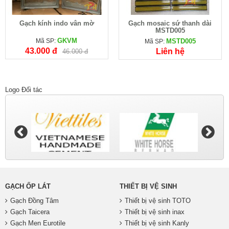
Gạch kính indo vân mờ
Gạch mosaic sứ thanh dài
MSTD005
GKVM
Mã SP:
MSTD005
Mã SP:
43.000 đ
Liên hệ
46.000 đ
Logo Đối tác
GẠCH ỐP LÁT
THIẾT BỊ VỆ SINH
Gạch Đồng Tâm
Thiết bị vệ sinh TOTO
Gạch Taicera
Thiết bị vệ sinh inax
Gạch Men Eurotile
Thiết bị vệ sinh Kanly