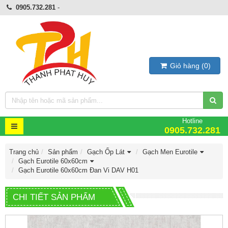
0905.732.281
-
Giỏ hàng
(
0
)
Hotline
0905.732.281
Trang chủ
Sản phẩm
Gạch Ốp Lát
Gạch Men Eurotile
Gạch Eurotile 60x60cm
Gạch Eurotile 60x60cm Đan Vi DAV H01
CHI TIẾT SẢN PHẨM