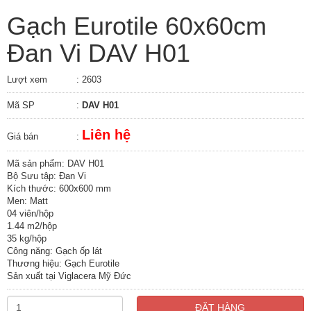
Gạch Eurotile 60x60cm
Đan Vi DAV H01
Lượt xem
: 2603
Mã SP
:
DAV H01
Liên hệ
Giá bán
:
Mã sản phẩm: DAV H01
Bộ Sưu tập: Đan Vi
Kích thước: 600x600 mm
Men: Matt
04 viên/hộp
1.44 m2/hộp
35 kg/hộp
Công năng: Gạch ốp lát
Thương hiệu: Gạch Eurotile
Sản xuất tại Viglacera Mỹ Đức
ĐẶT HÀNG