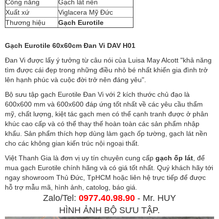
Công năng
Gạch lát nền
Xuất xứ
Viglacera Mỹ Đức
Thương hiệu
Gạch Eurotile
Gạch Eurotile 60x60cm Đan Vi DAV H01
Đan Vi được lấy ý tưởng từ câu nói của Luisa May Alcott "khả năng
tìm được cái đẹp trong những điều nhỏ bé nhất khiến gia đình trở
lên hạnh phúc và cuộc đời trở nên đáng yêu".
Bộ sưu tập gạch Eurotile Đan Vi với 2 kích thước chủ đạo là
600x600 mm và 600x600 đáp ứng tốt nhất về các yêu cầu thẩm
mỹ, chất lượng, kiệt tác gạch men có thể cạnh tranh được ở phân
khúc cao cấp và có thể thay thế hoàn toàn các sản phẩm nhập
khẩu. Sản phẩm thích hợp dùng làm gạch ốp tường, gạch lát nền
cho các không gian kiến trúc nội ngoại thất.
Việt Thanh Gia là đơn vị uy tín chuyên cung cấp
gạch ốp lát
, để
mua gạch Eurotile chính hãng và có giá tốt nhất. Quý khách hãy tới
ngay showroom Thủ Đức, TpHCM hoặc liên hệ trực tiếp để được
hỗ trợ mẫu mã, hình ảnh, catolog, báo giá.
Zalo/Tel:
0977.40.98.90
- Mr. HUY
HÌNH ẢNH BỘ SƯU TẬP.