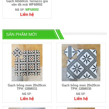
Gạch 60x60cm Terrazzo giả
vân đá mài WF68002
WF68002
Mã SP:
Liên hệ
SẢN PHẨM MỚI
Gạch bông men 20x20cm
Gạch bông men 20x20cm
TPH_GBM031
TPH_GBM030
Mã SP:
Mã SP:
Liên hệ
Liên hệ