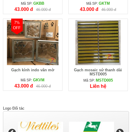
GKBB
GKTM
Mã SP:
Mã SP:
43.000 đ
43.000 đ
46.000 đ
46.000 đ
7%
OFF
Gạch kính indo vân mờ
Gạch mosaic sứ thanh dài
MSTD005
GKVM
Mã SP:
MSTD005
Mã SP:
43.000 đ
Liên hệ
46.000 đ
Logo Đối tác