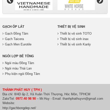
GẠCH ỐP LÁT
THIẾT BỊ VỆ SINH
Gạch Đồng Tâm
Thiết bị vệ sinh TOTO
Gạch Taicera
Thiết bị vệ sinh inax
Gạch Men Eurotile
Thiết bị vệ sinh Kanly
NGÓI LỢP BÊ TÔNG
Ngói màu Đồng Tâm
Ngói màu Thái Lan
Phụ kiện ngói Đồng Tâm
THÀNH PHÁT HUY ( TPH )
Địa chỉ: 8/4D ấp 2, Xã Xuân Thới Thượng, Hóc Môn, TPHCM
Zalo/Tel:
0977.40 98 90
– Mr.Huy - Email: thanhphathuyvn@gmail.com
Website:
http://gachbongdep.net/