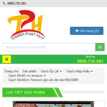
0905.732.281
-
Giỏ hàng
(
0
)
Hotline
0905.732.281
Trang chủ
Sản phẩm
Gạch Ốp Lát
Gạch nhập khẩu
Gạch 60x60 cm terrazzo
Gạch 60x60cm Terrazzo giả vân đá mài BNC6008
CHI TIẾT SẢN PHẨM