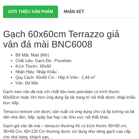
GIỚI THIỆU SẢN PHẨM
NHẬN XÉT
Gạch 60x60cm Terrazzo giả
vân đá mài BNC6008
Bề Mặt: Matt (Mờ)
Chất Liệu: Gạch Đá - Pocerlain
Kích Thước: 60x60
Nhãn Hiệu: Nhập Khẩu
Quy Cách: 60x60 Cm - Hộp 4 Viên - 1,44 m²
Vân: Đá Mài
Gạch men vân đá mài
với chất liệu men porcelain có kích thước
60x60cm hoặc lớn hơn ứng dụng ốp lát trang trí nội thất được nhập khẩu
trực tiếp.
Terrazzo texture còn được sản xuất và ứng dụng cho cả ốp tường và lát
nền nhà tắm, bếp, quầy bar hay các khu vực nội thất khác.
Gạch giả vân đá mài – terrazzo thường thì có kích thước 60×60 cm,
30×60 Cm, 60×120 Cm thường được sử dụng như dòng gạch cao cấp
cho nhà hàng, khách sạn, ..