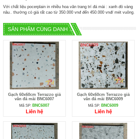
Với chất liệu pocerplain in nhiều hoa văn trang trí đá mài : xanh đỏ vàng
nâu.. thường có giá rất cao từ 350.000 vnđ đến 450.000 vnđ/ mét vuông.
SẢN PHẨM CÙNG DANH MỤC
Gạch 60x60cm Terrazzo giả
Gạch 60x60cm Terrazzo giả
vân đá mài BNC6007
vân đá mài BNC6009
BNC6007
BNC6009
Mã SP:
Mã SP:
Liên hệ
Liên hệ