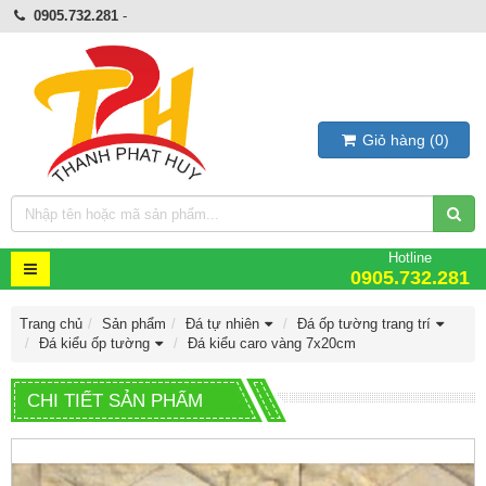
0905.732.281
-
Giỏ hàng
(
0
)
Hotline
0905.732.281
Trang chủ
Sản phẩm
Đá tự nhiên
Đá ốp tường trang trí
Đá kiểu ốp tường
Đá kiểu caro vàng 7x20cm
CHI TIẾT SẢN PHẨM