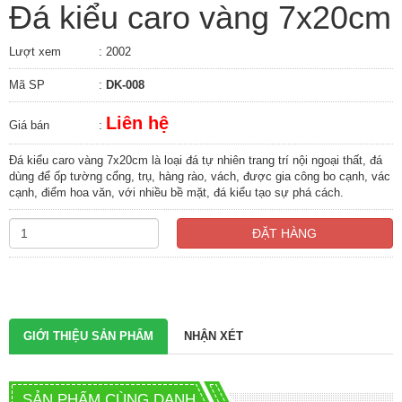
Đá kiểu caro vàng 7x20cm
Lượt xem
: 2002
Mã SP
:
DK-008
Liên hệ
Giá bán
:
Đá kiểu caro vàng 7x20cm là loại đá tự nhiên trang trí nội ngoại thất, đá
dùng để ốp tường cổng, trụ, hàng rào, vách, được gia công bo cạnh, vác
cạnh, điểm hoa văn, với nhiều bề mặt, đá kiểu tạo sự phá cách.
ĐẶT HÀNG
GIỚI THIỆU SẢN PHẨM
NHẬN XÉT
SẢN PHẨM CÙNG DANH MỤC