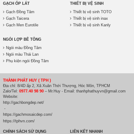
GẠCH ỐP LÁT
THIẾT BỊ VỆ SINH
Gạch Đồng Tâm
Thiết bị vệ sinh TOTO
Gạch Taicera
Thiết bị vệ sinh inax
Gạch Men Eurotile
Thiết bị vệ sinh Kanly
NGÓI LỢP BÊ TÔNG
Ngói màu Đồng Tâm
Ngói màu Thái Lan
Phụ kiện ngói Đồng Tâm
THÀNH PHÁT HUY ( TPH )
Địa chỉ: 8/4D ấp 2, Xã Xuân Thới Thượng, Hóc Môn, TPHCM
Zalo/Tel:
0977.40 98 90
– Mr.Huy - Email: thanhphathuyvn@gmail.com
Website:
http://gachbongdep.net/
-
https://gachmosaicdep.com/
https://tphvn.com/
CHÍNH SÁCH SỬ DỤNG
LIÊN KẾT NHANH