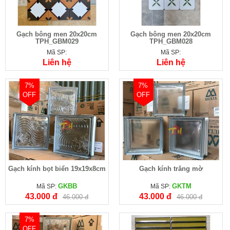
Gạch bông men 20x20cm
Gạch bông men 20x20cm
TPH_GBM029
TPH_GBM028
Mã SP:
Mã SP:
Liên hệ
Liên hệ
7%
7%
OFF
OFF
Gạch kính bọt biển 19x19x8cm
Gạch kính trắng mờ
GKBB
GKTM
Mã SP:
Mã SP:
43.000 đ
43.000 đ
46.000 đ
46.000 đ
7%
OFF