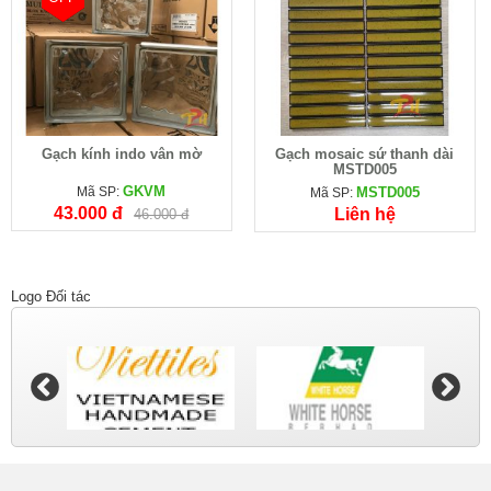
Gạch kính indo vân mờ
Gạch mosaic sứ thanh dài
MSTD005
GKVM
Mã SP:
MSTD005
Mã SP:
43.000 đ
Liên hệ
46.000 đ
Logo Đối tác