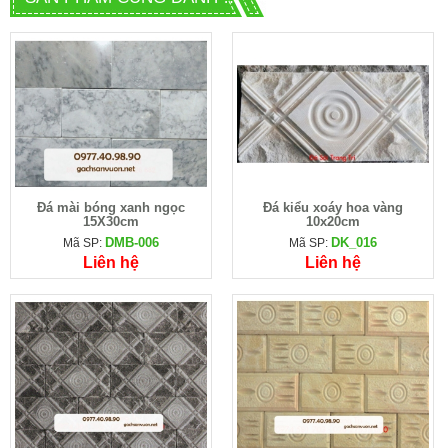
Đá mài bóng xanh ngọc
Đá kiểu xoáy hoa vàng
15X30cm
10x20cm
DMB-006
DK_016
Mã SP:
Mã SP:
Liên hệ
Liên hệ