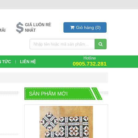
GIÁ LUÔN RẺ
Giỏ hàng
(
0
)
MÃI
NHẤT
Hotline
N TỨC
LIÊN HỆ
0905.732.281
SẢN PHẨM MỚI