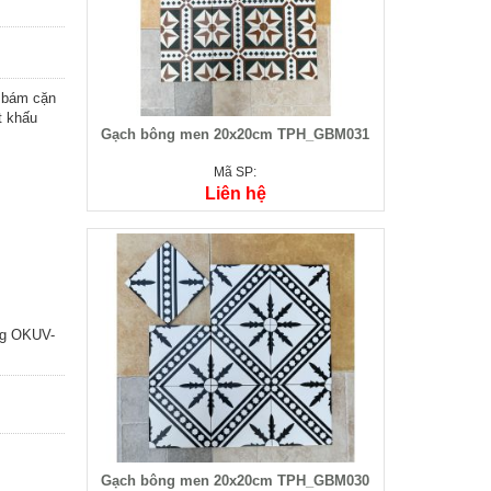
 bám cặn
t khấu
Gạch bông men 20x20cm TPH_GBM031
Mã SP:
Liên hệ
ng OKUV-
Gạch bông men 20x20cm TPH_GBM030