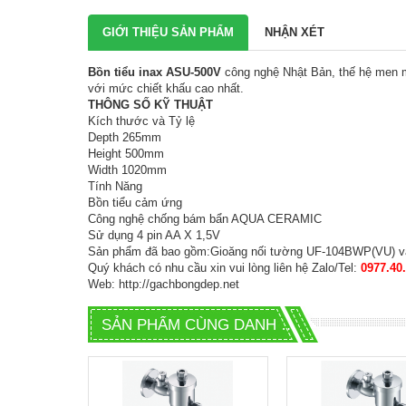
GIỚI THIỆU SẢN PHẨM
NHẬN XÉT
Bồn tiểu inax ASU-500V
công nghệ Nhật Bản, thế hệ men 
với mức chiết khấu cao nhất.
THÔNG SỐ KỸ THUẬT
Kích thước và Tỷ lệ
Depth
265mm
Height
500mm
Width
1020mm
Tính Năng
Bồn tiểu cảm ứng
Công nghệ chống bám bẩn AQUA CERAMIC
Sử dụng 4 pin AA X 1,5V
Sản phẩm đã bao gồm:Gioăng nối tường UF-104BWP(VU) 
Quý khách có nhu cầu xin vui lòng liên hệ Zalo/Tel:
0977.40
Web:
http://gachbongdep.net
SẢN PHẨM CÙNG DANH MỤC