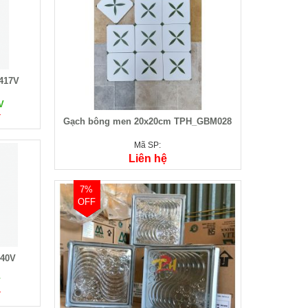
-417V
V
đ
Gạch bông men 20x20cm TPH_GBM028
Mã SP:
Liên hệ
7%
OFF
440V
V
đ