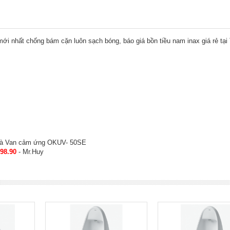
mới nhất chống bám cặn luôn sạch bóng,
báo giá bồn tiều nam inax giá rẻ
tại
và Van cảm ứng OKUV- 50SE
.98.90
- Mr.Huy