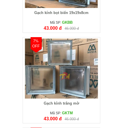
Gạch kính bọt biển 19x19x8cm
GKBB
Mã SP:
43.000 đ
46.000 đ
7%
OFF
Gạch kính trắng mờ
GKTM
Mã SP:
43.000 đ
46.000 đ