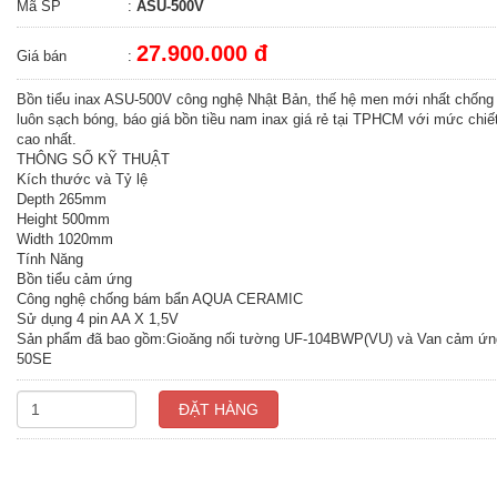
Mã SP
:
ASU-500V
27.900.000 đ
Giá bán
:
Bồn tiểu inax ASU-500V công nghệ Nhật Bản, thế hệ men mới nhất chống
luôn sạch bóng, báo giá bồn tiều nam inax giá rẻ tại TPHCM với mức chiế
cao nhất.
THÔNG SỐ KỸ THUẬT
Kích thước và Tỷ lệ
Depth 265mm
Height 500mm
Width 1020mm
Tính Năng
Bồn tiểu cảm ứng
Công nghệ chống bám bẩn AQUA CERAMIC
Sử dụng 4 pin AA X 1,5V
Sản phẩm đã bao gồm:Gioăng nối tường UF-104BWP(VU) và Van cảm ứ
50SE
ĐẶT HÀNG