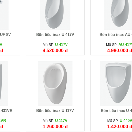
 UF-8V
Bồn tiểu inax U-417V
Bồn tiểu inax AU
8V
U-417V
AU-417
Mã SP:
Mã SP:
 đ
4.520.000 đ
4.980.000 
U-431VR
Bồn tiểu inax U-117V
Bồn tiểu inax U-
1VR
U-117V
U-440
Mã SP:
Mã SP:
 đ
1.260.000 đ
1.420.000 