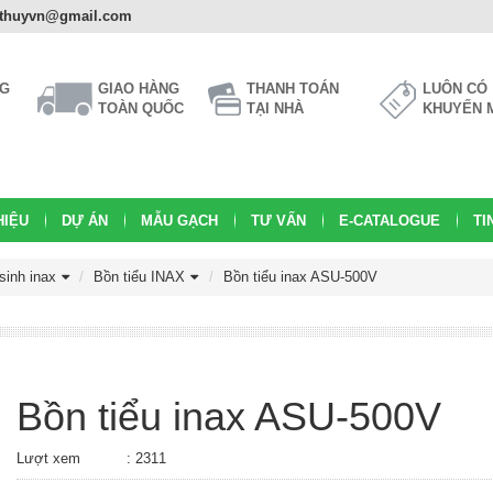
athuyvn@gmail.com
NG
GIAO HÀNG
THANH TOÁN
LUÔN CÓ
TOÀN QUỐC
TẠI NHÀ
KHUYẾN 
HIỆU
DỰ ÁN
MẪU GẠCH
TƯ VẤN
E-CATALOGUE
TI
 sinh inax
Bồn tiểu INAX
Bồn tiểu inax ASU-500V
Bồn tiểu inax ASU-500V
Lượt xem
: 2311