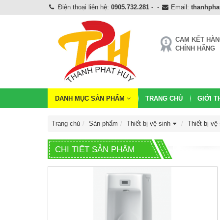
Điện thoại liên hệ:
0905.732.281
-
-
Email:
thanhph
CAM KẾT HÀ
CHÍNH HÃNG
DANH MỤC SẢN PHẨM
TRANG CHỦ
GIỚI T
Trang chủ
Sản phẩm
Thiết bị vệ sinh
Thiết bị vệ
CHI TIẾT SẢN PHẨM