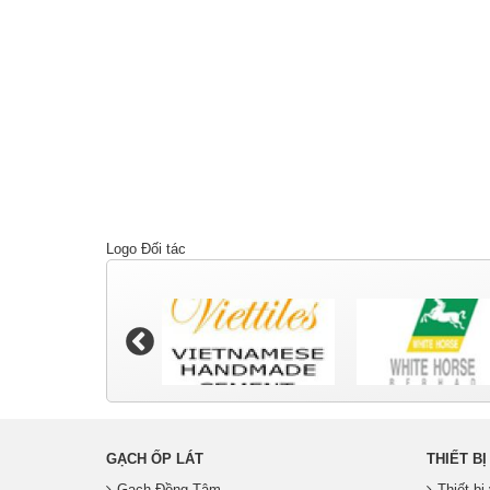
Logo Đối tác
GẠCH ỐP LÁT
THIẾT BỊ
Gạch Đồng Tâm
Thiết b