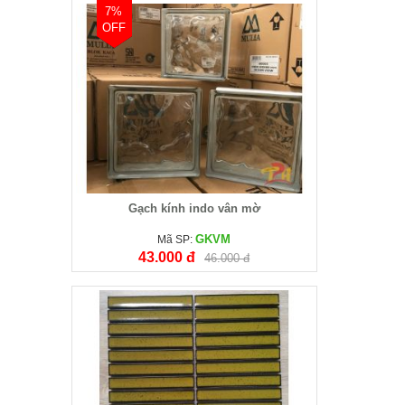
7%
OFF
Gạch kính indo vân mờ
GKVM
Mã SP:
43.000 đ
46.000 đ