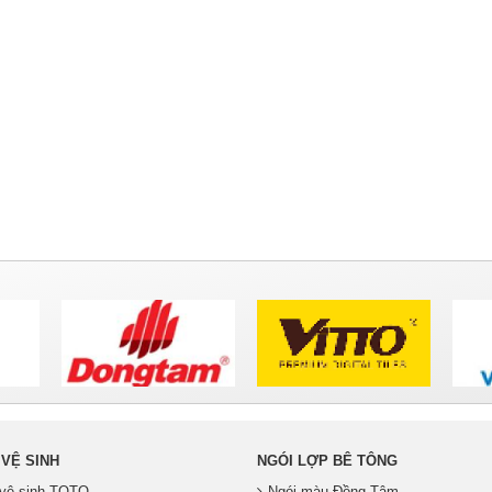
 VỆ SINH
NGÓI LỢP BÊ TÔNG
ị vệ sinh TOTO
Ngói màu Đồng Tâm